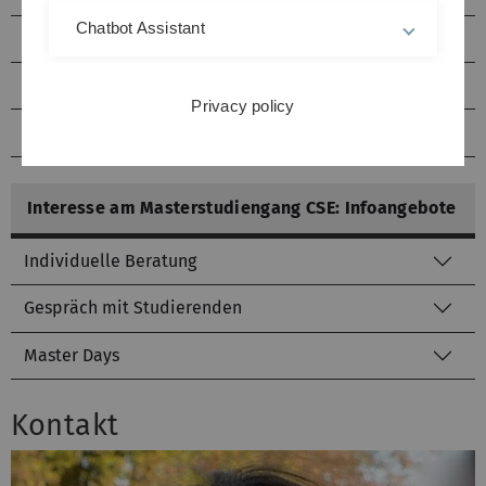
Chatbot Assistant
Modellierungswoche
Begleitung eines Studierenden
Privacy policy
Uniweite Angebote
Interesse am Masterstudiengang CSE: Infoangebote
Individuelle Beratung
Gespräch mit Studierenden
Master Days
Kontakt