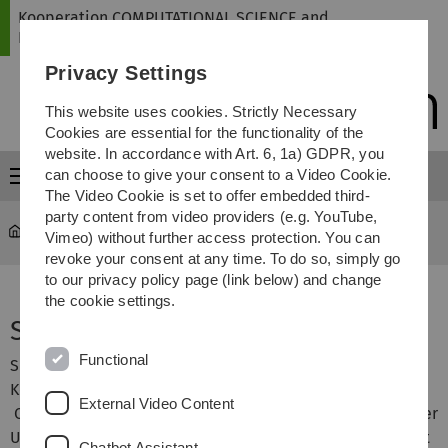
Skip
Skip
Skip
Skip
Kooperation COMPUTATIONAL SCIENCE and
to
to
to
to
ENGINEERING
main
content
footer
search
Privacy Settings
navigation
This website uses cookies. Strictly Necessary
Cookies are essential for the functionality of the
website. In accordance with Art. 6, 1a) GDPR, you
can choose to give your consent to a Video Cookie.
Menu
The Video Cookie is set to offer embedded third-
party content from video providers (e.g. YouTube,
mawi-cse
Studieninteressierte
Vimeo) without further access protection. You can
revoke your consent at any time. To do so, simply go
to our privacy policy page (link below) and change
the cookie settings.
Studieninteressierte
Functional
Sie interessieren sich für einen der
Kooperationsstudiengängen im Bachelor oder Master
External Video Content
Computational Science and Engineering (CSE), die von der
Universität Ulm und der Technischen Hochschule Ulm mit
Chatbot Assistant