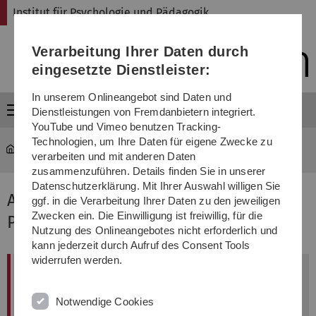
Direkt
Direkt
Direkt
Direkt
Direkt
Institut für Psychologie und Pädagogik
zur
zum
zum
zur
zur
Hauptnavigation
Inhalt
Funktionsmenü
Fußleiste
Suche
Verarbeitung Ihrer Daten durch
(Sprache,
Drucken,
eingesetzte Dienstleister:
Social
Media)
In unserem Onlineangebot sind Daten und
Menü
Dienstleistungen von Fremdanbietern integriert.
YouTube und Vimeo benutzen Tracking-
Technologien, um Ihre Daten für eigene Zwecke zu
psy-paed
...
Meldungen aus dem Institut
verarbeiten und mit anderen Daten
zusammenzuführen. Details finden Sie in unserer
Datenschutzerklärung. Mit Ihrer Auswahl willigen Sie
Alle Neuigkeiten des Instituts für
ggf. in die Verarbeitung Ihrer Daten zu den jeweiligen
Zwecken ein. Die Einwilligung ist freiwillig, für die
Psychologie und Pädagogik
Nutzung des Onlineangebotes nicht erforderlich und
kann jederzeit durch Aufruf des Consent Tools
widerrufen werden.
Neue Verantwortlichkeiten am Institut für
Psychologie und Pädagogik: personelle
Notwendige Cookies
Wechsel bei wichtigen Ämtern im Oktober