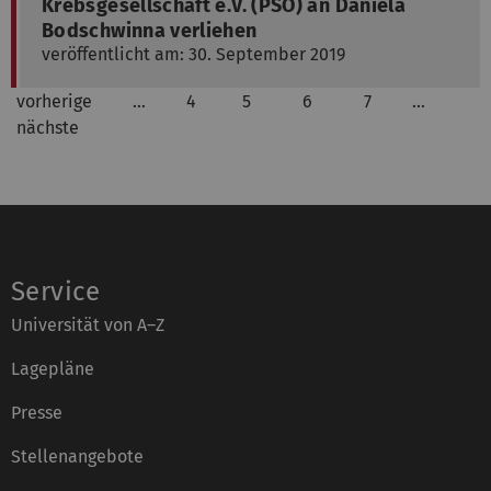
Krebsgesellschaft e.V. (PSO) an Daniela
Bodschwinna verliehen
veröffentlicht am: 30. September 2019
vorherige
…
4
5
6
7
…
nächste
Service
Universität von A–Z
Lagepläne
Presse
Stellenangebote