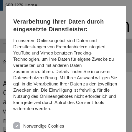
Direkt
Direkt
Direkt
Direkt
Direkt
SFB 1279 Home
zur
zum
zum
zur
zur
Hauptnavigation
Inhalt
Funktionsmenü
Fußleiste
Suche
Verarbeitung Ihrer Daten durch
(Sprache,
Drucken,
eingesetzte Dienstleister:
Social
Media)
In unserem Onlineangebot sind Daten und
Menü
Dienstleistungen von Fremdanbietern integriert.
YouTube und Vimeo benutzen Tracking-
Technologien, um Ihre Daten für eigene Zwecke zu
SFB 1279 Home
...
A02
verarbeiten und mit anderen Daten
zusammenzuführen. Details finden Sie in unserer
Datenschutzerklärung. Mit Ihrer Auswahl willigen Sie
A02 - Identifizierung und
ggf. in die Verarbeitung Ihrer Daten zu den jeweiligen
Zwecken ein. Die Einwilligung ist freiwillig, für die
Charakterisierung von
Nutzung des Onlineangebotes nicht erforderlich und
antimikrobiellen Peptiden aus
kann jederzeit durch Aufruf des Consent Tools
widerrufen werden.
wichtigen Eintrittspforten
mikrobieller Erreger (Jan Münch,
Notwendige Cookies
Barbara Spellerberg)