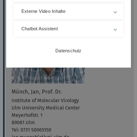
Externe Video Inhalte
Chatbot Assistent
Datenschutz
Münch, Jan, Prof. Dr.
Institute of Molecular Virology
Ulm University Medical Center
Meyerhofstr. 1
89081 Ulm
Tel: 0731 50065150