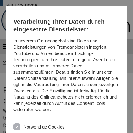
Direkt
Direkt
Direkt
Direkt
Direkt
SFB 1279 Home
zur
zum
zum
zur
zur
Hauptnavigation
Inhalt
Funktionsmenü
Fußleiste
Suche
Verarbeitung Ihrer Daten durch
(Sprache,
Drucken,
eingesetzte Dienstleister:
Social
Media)
In unserem Onlineangebot sind Daten und
Menü
Dienstleistungen von Fremdanbietern integriert.
YouTube und Vimeo benutzen Tracking-
Technologien, um Ihre Daten für eigene Zwecke zu
SFB 1279 Home
181004 Prof. Holger Barth
verarbeiten und mit anderen Daten
zusammenzuführen. Details finden Sie in unserer
Datenschutzerklärung. Mit Ihrer Auswahl willigen Sie
ggf. in die Verarbeitung Ihrer Daten zu den jeweiligen
Prof. Holger Barth supports NBC
Zwecken ein. Die Einwilligung ist freiwillig, für die
Nutzung des Onlineangebotes nicht erforderlich und
protection
kann jederzeit durch Aufruf des Consent Tools
widerrufen werden.
We congratulate Prof. Dr. Holger Barth to his appointment
to the scientific advisory panel of the research institutes
for NBC protection of the medical academy of the
Notwendige Cookies
Bundeswehr (German Armed Forces)!