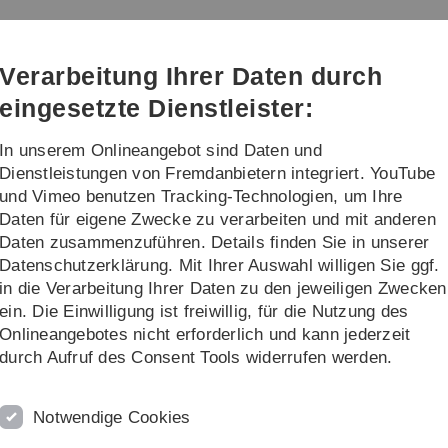
Direkt
Direkt
Direkt
Direkt
Direkt
zur
zum
zum
zur
zur
Hauptnavigation
Inhalt
Funktionsmenü
Fußleiste
Suche
Verarbeitung Ihrer Daten durch
(Sprache,
Drucken,
eingesetzte Dienstleister:
Social
Media)
In unserem Onlineangebot sind Daten und
nstaltungen
Karriereförderung
Dienstleistungen von Fremdanbietern integriert. YouTube
und Vimeo benutzen Tracking-Technologien, um Ihre
Daten für eigene Zwecke zu verarbeiten und mit anderen
Daten zusammenzuführen. Details finden Sie in unserer
Datenschutzerklärung. Mit Ihrer Auswahl willigen Sie ggf.
in die Verarbeitung Ihrer Daten zu den jeweiligen Zwecken
024 Symposium of CRC 1279
ein. Die Einwilligung ist freiwillig, für die Nutzung des
Onlineangebotes nicht erforderlich und kann jederzeit
ssembled peptide researchers to present the progress of ongoing project
durch Aufruf des Consent Tools widerrufen werden.
 research projects. Significant advances were presented in the discovery and
ing the way for future therapeutic applications. Marked progress was also 
to monitor local changes in cellular properties, such as temperature and pH
Notwendige Cookies