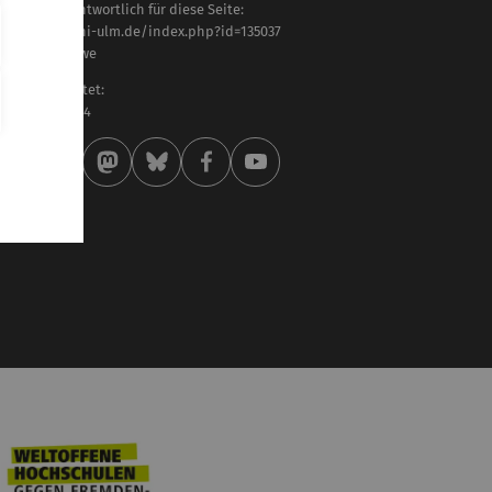
haltlich verantwortlich für diese Seite:
tps://www.uni-ulm.de/index.php?id=135037
. van der Merwe
letzt bearbeitet:
 . Oktober 2024