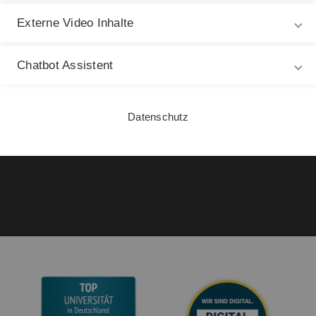
Rechtliche Hinweise
In
ht
Externe Video Inhalte
Impressum
Dr
Zu
Datenschutz
Chatbot Assistent
21
Barrierefreiheit
Gebärdensprache
Datenschutz
Leichte Sprache