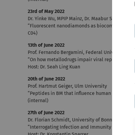
23rd of May 2022
Dr. Yinke Wu, MPIP Mainz, Dr. Maabur Sow, Ulm U
“Fluorescent nanodiamonds as biocompatible senso
C04)
13th of June 2022
Prof. Fernando Bergamini, Federal University of 
“On how metallodrugs impair viral replication: 
Host: Dr. Seah Ling Kuan
20th of June 2022
Prof. Hartmut Geiger, Ulm University
“Peptides in BM that influence human hematopoie
(internal)
27th of June 2022
Dr. Florian Schmidt, University of Bonn
“Interrogating Infection and Immunity with Cam
Host: Dr. Konstantin Sparrer