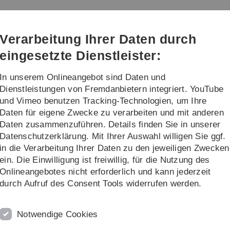
Direkt
Direkt
Direkt
Direkt
Direkt
zur
zum
zum
zur
zur
Hauptnavigation
Inhalt
Funktionsmenü
Fußleiste
Suche
Verarbeitung Ihrer Daten durch
(Sprache,
Drucken,
eingesetzte Dienstleister:
Social
Media)
In unserem Onlineangebot sind Daten und
nstaltungen
Karriereförderung
Dienstleistungen von Fremdanbietern integriert. YouTube
und Vimeo benutzen Tracking-Technologien, um Ihre
Daten für eigene Zwecke zu verarbeiten und mit anderen
Daten zusammenzuführen. Details finden Sie in unserer
Datenschutzerklärung. Mit Ihrer Auswahl willigen Sie ggf.
in die Verarbeitung Ihrer Daten zu den jeweiligen Zwecken
2021
2020
2019
2018
2017
ein. Die Einwilligung ist freiwillig, für die Nutzung des
Onlineangebotes nicht erforderlich und kann jederzeit
durch Aufruf des Consent Tools widerrufen werden.
Notwendige Cookies
tococcal origin” (Project A02)