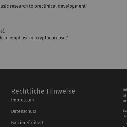
basic research to preclinical development”
otá
ith an emphasis in cryptococcosis”
Rechtliche Hinweise
In
ht
Impressum
Dr
Zu
Datenschutz
02
Barrierefreiheit