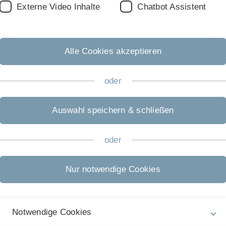
Externe Video Inhalte
Chatbot Assistent
niversity
rs for the detection of intracellular signals” (Project
Alle Cookies akzeptieren
oder
Uberlândia, Brazil
an overview”
Auswahl speichern & schließen
oder
sis” (Project B02)
Nur notwendige Cookies
Notwendige Cookies
elid Nanobodies”