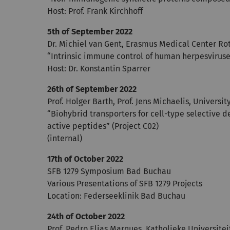
Host: Prof. Frank Kirchhoff
5th of September 2022
Dr. Michiel van Gent, Erasmus Medical Center R
“Intrinsic immune control of human herpesviru
Host: Dr. Konstantin Sparrer
26th of September 2022
Prof. Holger Barth, Prof. Jens Michaelis, Universit
“Biohybrid transporters for cell-type selective 
active peptides” (Project C02)
(internal)
17th of October 2022
SFB 1279 Symposium Bad Buchau
Various Presentations of SFB 1279 Projects
Location: Federseeklinik Bad Buchau
24th of October 2022
Prof. Pedro Elias Marques, Katholieke Universite