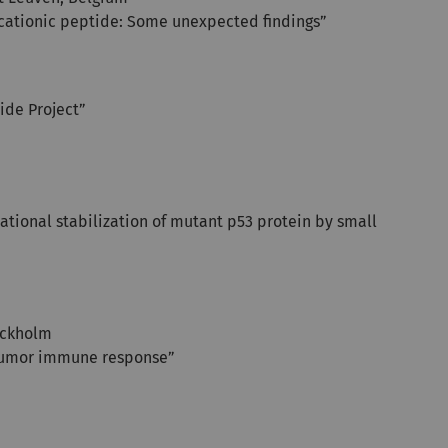
d cationic peptide: Some unexpected findings”
ide Project”
ional stabilization of mutant p53 protein by small
tockholm
-tumor immune response”