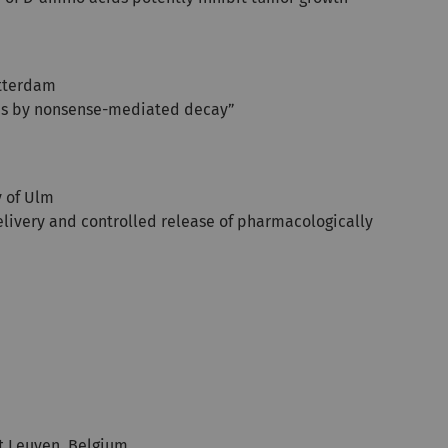
otterdam
ses by nonsense-mediated decay”
y of Ulm
delivery and controlled release of pharmacologically
it Leuven, Belgium