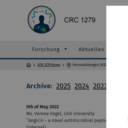
SFB 1279 Home
Forschung
Aktuelles
Vera
SFB 1279 Home
Veranstaltungen 2022
Archive:
2025
2024
2023
2022
9th of May 2022
Ms. Verena Vogel, Ulm University
“Angicin – a novel antimicrobial peptide of strep
(internal)