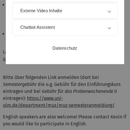
Für den Einführungskurs:
Externe Video Inhalte
Studierende: 10 €
Mitarbeitende/Alumni: 20 €
Externe (ohne Bezug zur Uni): 40 €
Chatbot Assistent
Nach Abschluss des Einführungskurses: pro
Semester jeweils die Hälfte des o.g. Beitrags.
Datenschutz
Leitung und Infos: Kevin Kessing,
kevin.kessing(at)uni-
ulm.de
Bitte über folgenden Link anmelden (dort bei
Semestergebühr
die o.g. Gebühr für den Einführungskurs
eintragen und bei
Gebühr für das Probenwochenende
0
eintragen)
:
https://www.uni-
ulm.de/department/muz/muz-semesteranmeldung/
English speakers are also welcome! Please contact Kevin if
you would like to participate in English.