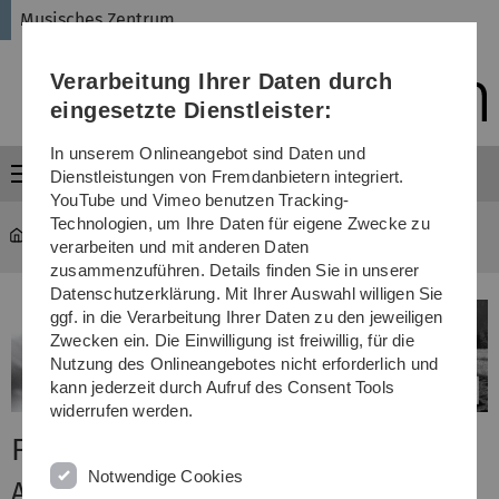
Direkt
Direkt
Direkt
Direkt
Direkt
Musisches Zentrum
zur
zum
zum
zur
zur
Hauptnavigation
Inhalt
Funktionsmenü
Fußleiste
Suche
Verarbeitung Ihrer Daten durch
(Sprache,
Drucken,
eingesetzte Dienstleister:
Social
Media)
In unserem Onlineangebot sind Daten und
Menü
Dienstleistungen von Fremdanbietern integriert.
YouTube und Vimeo benutzen Tracking-
Technologien, um Ihre Daten für eigene Zwecke zu
Musisches Zentrum
...
Fotografie
verarbeiten und mit anderen Daten
zusammenzuführen. Details finden Sie in unserer
Datenschutzerklärung. Mit Ihrer Auswahl willigen Sie
ggf. in die Verarbeitung Ihrer Daten zu den jeweiligen
Zwecken ein. Die Einwilligung ist freiwillig, für die
Nutzung des Onlineangebotes nicht erforderlich und
kann jederzeit durch Aufruf des Consent Tools
widerrufen werden.
Fotografie
Notwendige Cookies
Arbeiten im Fotolabor