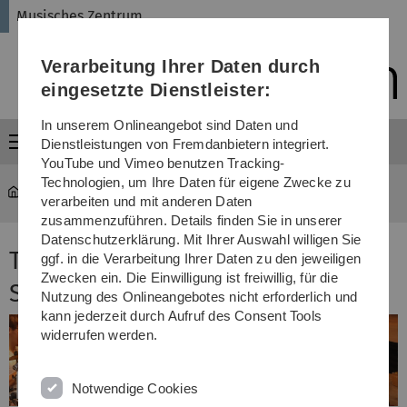
Direkt
Direkt
Direkt
Direkt
Direkt
Musisches Zentrum
zur
zum
zum
zur
zur
Hauptnavigation
Inhalt
Funktionsmenü
Fußleiste
Suche
Verarbeitung Ihrer Daten durch
(Sprache,
Drucken,
eingesetzte Dienstleister:
Social
Media)
In unserem Onlineangebot sind Daten und
Menü
Dienstleistungen von Fremdanbietern integriert.
YouTube und Vimeo benutzen Tracking-
Technologien, um Ihre Daten für eigene Zwecke zu
Musisches Zentrum
...
Termine, Konzerte
verarbeiten und mit anderen Daten
zusammenzuführen. Details finden Sie in unserer
Datenschutzerklärung. Mit Ihrer Auswahl willigen Sie
Termine und Konzerte im
ggf. in die Verarbeitung Ihrer Daten zu den jeweiligen
Zwecken ein. Die Einwilligung ist freiwillig, für die
Sommersemester 2026
Nutzung des Onlineangebotes nicht erforderlich und
kann jederzeit durch Aufruf des Consent Tools
widerrufen werden.
Notwendige Cookies