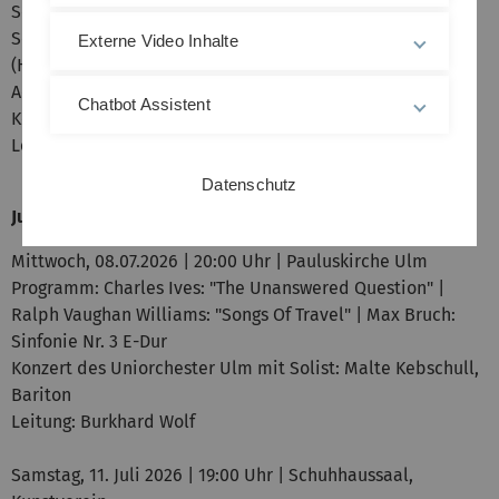
Sonntag, 28. Juni 2026 | 19:00 Uhr | Haus der Begegnung
Songs aus (Film-)Musicals von den 60ern bis heute
Externe Video Inhalte
(Hildegard Knef, We will rock you, Les Misérables, Sister
Act, La la Land u. v. m.)
Chatbot Assistent
Konzert des Unichors
Leitung: Manuel Haupt
Datenschutz
Juli 2026
Mittwoch, 08.07.2026 | 20:00 Uhr | Pauluskirche Ulm
Programm: Charles Ives: "The Unanswered Question" |
Ralph Vaughan Williams: "Songs Of Travel" | Max Bruch:
Sinfonie Nr. 3 E-Dur
Konzert des Uniorchester Ulm mit Solist: Malte Kebschull,
Bariton
Leitung: Burkhard Wolf
Samstag, 11. Juli 2026 | 19:00 Uhr | Schuhhaussaal,