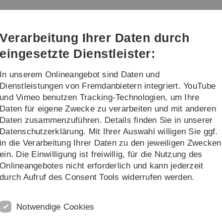
Direkt
Direkt
Direkt
Direkt
Direkt
zur
zum
zum
zur
zur
Hauptnavigation
Inhalt
Funktionsmenü
Fußleiste
Suche
Verarbeitung Ihrer Daten durch
(Sprache,
Drucken,
eingesetzte Dienstleister:
Social
Media)
In unserem Onlineangebot sind Daten und
Kunst
Wort/Tanz/Theater
Dienstleistungen von Fremdanbietern integriert. YouTube
und Vimeo benutzen Tracking-Technologien, um Ihre
Daten für eigene Zwecke zu verarbeiten und mit anderen
chte des MUZ
Daten zusammenzuführen. Details finden Sie in unserer
Datenschutzerklärung. Mit Ihrer Auswahl willigen Sie ggf.
in die Verarbeitung Ihrer Daten zu den jeweiligen Zwecken
ein. Die Einwilligung ist freiwillig, für die Nutzung des
Onlineangebotes nicht erforderlich und kann jederzeit
durch Aufruf des Consent Tools widerrufen werden.
Notwendige Cookies