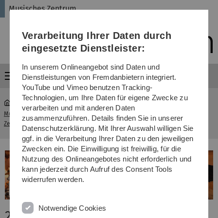
Direkt
Direkt
Direkt
Direkt
Direkt
Musisches Zentrum
zur
zum
zum
zur
zur
Hauptnavigation
Inhalt
Funktionsmenü
Fußleiste
Suche
Verarbeitung Ihrer Daten durch
(Sprache,
Drucken,
eingesetzte Dienstleister:
Social
Media)
In unserem Onlineangebot sind Daten und
Menü
Dienstleistungen von Fremdanbietern integriert.
YouTube und Vimeo benutzen Tracking-
Technologien, um Ihre Daten für eigene Zwecke zu
verarbeiten und mit anderen Daten
Musisches
Workshop Improvisation in Jazz und
zusammenzuführen. Details finden Sie in unserer
...
Zentrum
Popularmusik
Datenschutzerklärung. Mit Ihrer Auswahl willigen Sie
ggf. in die Verarbeitung Ihrer Daten zu den jeweiligen
Zwecken ein. Die Einwilligung ist freiwillig, für die
Nutzung des Onlineangebotes nicht erforderlich und
kann jederzeit durch Aufruf des Consent Tools
widerrufen werden.
Notwendige Cookies
2017: Workshop Improvisation in