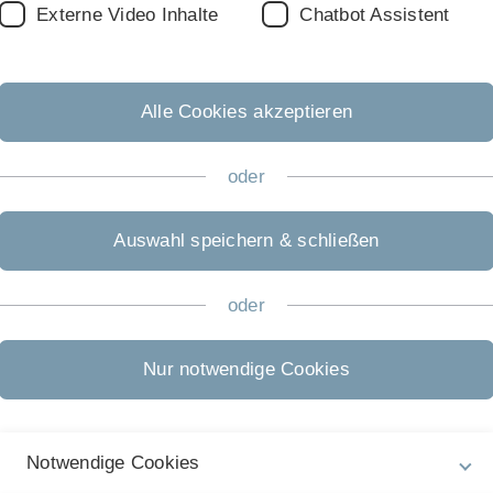
Externe Video Inhalte
Chatbot Assistent
Alle Cookies akzeptieren
oder
Auswahl speichern & schließen
oder
Rechtliche Hinweise
In
ht
Nur notwendige Cookies
Impressum
m
Zu
Datenschutz
04
Notwendige Cookies
Barrierefreiheit