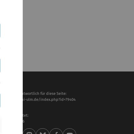
haltlich verantwortlich für diese Seite:
tps://www.uni-ulm.de/index.php?id=79404
uz
letzt bearbeitet:
 . Februar 2026