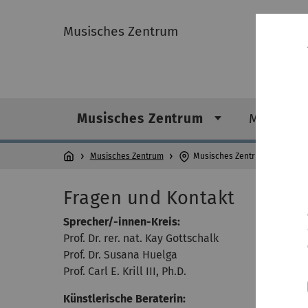
Musisches Zentrum
Musisches Zentrum
Musik
Musisches Zentrum
Musisches Zentrum
Fragen und Kontakt
Sprecher/-innen-Kreis:
Prof. Dr. rer. nat. Kay Gottschalk
Prof. Dr. Susana Huelga
Prof. Carl E. Krill III, Ph.D.
Künstlerische Beraterin: