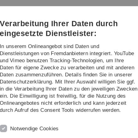
Direkt
Direkt
Direkt
Direkt
Direkt
zur
zum
zum
zur
zur
Hauptnavigation
Inhalt
Funktionsmenü
Fußleiste
Suche
Verarbeitung Ihrer Daten durch
(Sprache,
Drucken,
eingesetzte Dienstleister:
Social
Media)
In unserem Onlineangebot sind Daten und
Kunst
Wort/Tanz/Theater
Dienstleistungen von Fremdanbietern integriert. YouTube
und Vimeo benutzen Tracking-Technologien, um Ihre
Daten für eigene Zwecke zu verarbeiten und mit anderen
Daten zusammenzuführen. Details finden Sie in unserer
Datenschutzerklärung. Mit Ihrer Auswahl willigen Sie ggf.
in die Verarbeitung Ihrer Daten zu den jeweiligen Zwecken
ein. Die Einwilligung ist freiwillig, für die Nutzung des
Onlineangebotes nicht erforderlich und kann jederzeit
durch Aufruf des Consent Tools widerrufen werden.
Notwendige Cookies