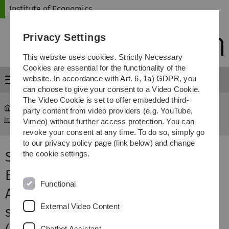
Skip
Skip
Skip
Skip
Institute of Economics
to
to
to
to
main
content
footer
search
Privacy Settings
navigation
This website uses cookies. Strictly Necessary
Cookies are essential for the functionality of the
website. In accordance with Art. 6, 1a) GDPR, you
Menu
can choose to give your consent to a Video Cookie.
The Video Cookie is set to offer embedded third-
party content from video providers (e.g. YouTube,
Institute of Economics
...
Strategische Entscheidungen (B/M)
Vimeo) without further access protection. You can
revoke your consent at any time. To do so, simply go
to our privacy policy page (link below) and change
Seminar zu Strategischen
the cookie settings.
Entscheidungen (Master) /
Functional
Angewandte Fragen
External Video Content
strategischer Entscheidungen
Chatbot Assistant