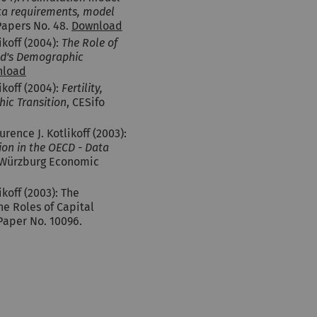
ta requirements, model
Papers No. 48.
Download
ikoff (2004):
The Role of
ld's Demographic
nload
ikoff (2004):
Fertility,
ic Transition
, CESifo
rence J. Kotlikoff (2003):
ion in the OECD - Data
 Würzburg Economic
koff (2003): The
e Roles of Capital
Paper No. 10096.