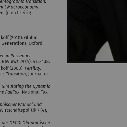
emographic Transition:
tional Macroeconomy
,
n. (gleichzeitig
koff (2010): Global
n Generations, Oxford
en in Passenger
 Reviews 29 (4), 415-438.
ikoff (2008):
Fertility,
ic Transition
, Journal of
:
Simulating the Dynamic
he FairTax
, National Tax
hischer Wandel und
Wirtschaftspolitik 7 (4),
n der OECD: Ökonomische