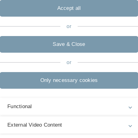
Accept all
or
Save & Close
or
tschaftslehre an der
anzwissenschaft, Theorie der
Only necessary cookies
teuerlehre. Von 2001 bis 2005
hrstuhl für
iversität Würzburg tätig.
Functional
ngsaufenthalte an der Boston
Sie promovierte 2005 an der
 Dissertation: „The Developed
External Video Content
 Fiscal Policy and the
 war sie wissenschaftliche