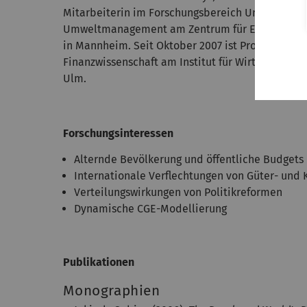
Mitarbeiterin im Forschungsbereich Umwelt- un
Umweltmanagement am Zentrum für Europäische 
in Mannheim. Seit Oktober 2007 ist Prof. Jokisch J
Finanzwissenschaft am Institut für Wirtschaftswi
Ulm.
Forschungsinteressen
Alternde Bevölkerung und öffentliche Budgets
Internationale Verflechtungen von Güter- und
Verteilungswirkungen von Politikreformen
Dynamische CGE-Modellierung
Publikationen
Monographien