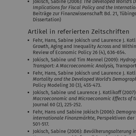
Jokisch, Sabine (2006):
The Developed World's D
Implications for Fiscal Policy and the Interna
Beiträge zur Finanzwissenschaft Bd. 21, Tübinge
Dissertation)
Artikel in referierten Zeitschriften
Fehr, Hans, Sabine Jokisch und Laurence J. Kotli
Growth, Aging and Inequality Across and Withi
Review of Economic Policy 26 (4), 636-654.
Jokisch, Sabine und Tim Mennel (2009):
Hydrog
Transport: A Macroeconomic Analysis,
Transport
Fehr, Hans, Sabine Jokisch und Laurence J. Kotl
Mortality and the Developed World's Demograph
Policy Modeling 30 (3), 455-473.
Jokisch, Sabine und Laurence J. Kotlikoff (2007)
Macroeconomic and Microeconomic Effects of t
Journal 60 (2), 225-252.
Fehr, Hans und Sabine Jokisch (2006):
Demograp
internationale Finanzmärkte
, Perspektiven der 
501-517.
Jokisch, Sabine (2006):
Bevölkerungsalterung i