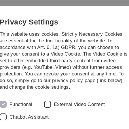
Skip
Skip
Skip
Skip
to
to
to
to
main
content
footer
search
Privacy Settings
navigation
This website uses cookies. Strictly Necessary Cookies
are essential for the functionality of the website. In
accordance with Art. 6, 1a) GDPR, you can choose to
ofile Economics (Master)
Research and Teac
give your consent to a Video Cookie. The Video Cookie is
set to offer embedded third-party content from video
Prof. Dr. Jokisch
providers (e.g. YouTube, Vimeo) without further access
protection. You can revoke your consent at any time. To
do so, simply go to our privacy policy page (link below)
niorprofessorin)
and change the cookie settings.
Functional
External Video Content
Chatbot Assistant