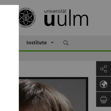
hing
Institute