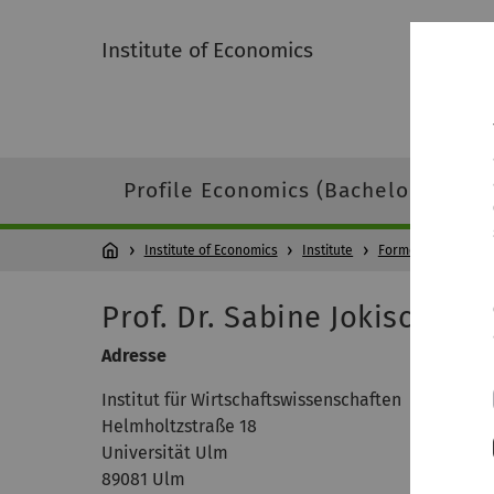
Institute of Economics
Profile Economics (Bachelor)
Pr
Institute of Economics
Institute
Former Staff
Prof. Dr. Sabine Jokisch (Ju
Adresse
Institut für Wirtschaftswissenschaften
Helmholtzstraße 18
Universität Ulm
89081 Ulm