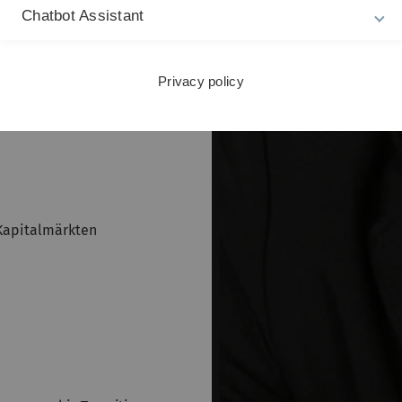
Chatbot Assistant
d Ressourcenökonomik,
Wirtschaftsforschung (ZEW)
uniorprofessorin für
ssenschaften der Universität
Privacy policy
 Kapitalmärkten