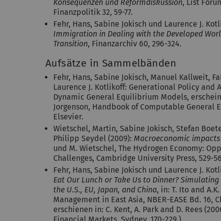
Konsequenzen und Reformdiskussion
, List Foru
Finanzpolitik 32, 59-77.
Fehr, Hans, Sabine Jokisch und Laurence J. Kotl
Immigration in Dealing with the Developed Wor
Transition
, Finanzarchiv 60, 296-324.
Aufsätze in Sammelbänden
Fehr, Hans, Sabine Jokisch, Manuel Kallweit, 
Laurence J. Kotlikoff: Generational Policy and
Dynamic General Equilibrium Models, erscheint
Jorgenson, Handbook of Computable General E
Elsevier.
Wietschel, Martin, Sabine Jokisch, Stefan Boe
Philipp Seydel (2009):
Macroeconomic impacts 
und M. Wietschel, The Hydrogen Economy: Opp
Challenges, Cambridge University Press, 529-56
Fehr, Hans, Sabine Jokisch und Laurence J. Kotli
Eat Our Lunch or Take Us to Dinner? Simulating 
the U.S., EU, Japan, and China
, in: T. Ito and A.
Management in East Asia, NBER-EASE Bd. 16, Chi
erschienen in: C. Kent, A. Park and D. Rees (2
Financial Markets, Sydney, 170-229.)