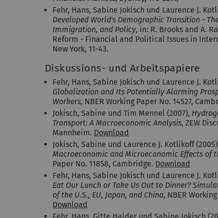
Fehr, Hans, Sabine Jokisch und Laurence J. Kotl
Developed World's Demographic Transition - The 
Immigration, and Policy
, in: R. Brooks and A. R
Reform - Financial and Political Issues in Inte
New York, 11-43.
Diskussions- und Arbeitspapiere
Fehr, Hans, Sabine Jokisch und Laurence J. Kotl
Globalization and Its Potentially Alarming Pro
Workers,
NBER Working Paper No. 14527, Camb
Jokisch, Sabine und Tim Mennel (2007),
Hydroge
Transport: A Macroeconomic Analysis
, ZEW Disc
Mannheim.
Download
Jokisch, Sabine und Laurence J. Kotlikoff (2005)
Macroeconomic and Microeconomic Effects of t
Paper No. 11858, Cambridge.
Download
Fehr, Hans, Sabine Jokisch und Laurence J. Kotl
Eat Our Lunch or Take Us Out to Dinner? Simulat
of the U.S., EU, Japan, and China
, NBER Working
Download
Fehr, Hans, Gitte Halder und Sabine Jokisch (2