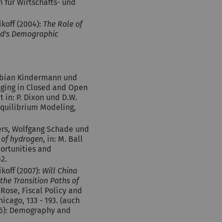
m für Wirtschafts- und
ikoff (2004):
The Role of
ld's Demographic
Fabian Kindermann und
 Aging in Closed and Open
 in: P. Dixon und D.W.
quilibrium Modeling,
ters, Wolfgang Schade und
of hydrogen
, in: M. Ball
ortunities and
2.
koff (2007):
Will China
the Transition Paths of
K. Rose, Fiscal Policy and
cago, 133 - 193. (auch
006): Demography and