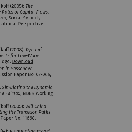
ikoff (2005):
The
Roles of Capital Flows,
azin, Social Security
rnational Perspective,
ikoff (2008):
Dynamic
spects for Low-Wage
ridge.
Download
n in Passenger
ussion Paper No. 07-065,
:
Simulating the Dynamic
he FairTax
, NBER Working
ikoff (2005):
Will China
ing the Transition Paths
 Paper No. 11668.
004):
A simulation model