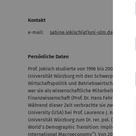
Kontakt
e-mail:
sabine.jokisch(at)uni-ulm.de
Persönliche Daten
Prof. Jokisch studierte von 1996 bis 2001 Volkswir
Universität Würzburg mit den Schwerpunkten Fin
Wirtschaftspolitik und Betriebswirtschaftliche S
war sie als wissenschaftliche Mitarbeiterin am Le
Finanzwissenschaft (Prof. Dr. Hans Fehr) an der Un
Während dieser Zeit verbrachte sie zwei Forschu
University (USA) bei Prof. Laurence J. Kotlikoff. 
Universität Würzburg zum Dr. rer. pol. (Titel der
World’s Demographic Transition: Implications for
International Macroeconomy“). Von 2005 bis 2007