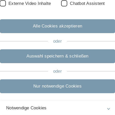
Te
Externe Video Inhalte
Chatbot Assistent
S
S
Alle Cookies akzeptieren
R
oder
K
Auswahl speichern & schließen
S
Industrieprojekt: Wie man Spulen optimal auf
s
E
Paletten packt.
oder
A
Previous
Next
M
Nur notwendige Cookies
A
M
träge aufgelistet. Sofern nicht anderst angegeben
Notwendige Cookies
D