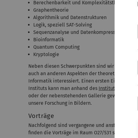
Berechenbarkeit und Komplexitätstheorie
Graphentheorie
Algorithmik und Datenstrukturen
Logik, speziell SAT-Solving
Sequenzanalyse und Datenkompression
Bioinformatik
Quantum Computing
Kryptologie
Neben diesen Schwerpunkten sind wir natürlich
auch an anderen Aspekten der theoretischen
Informatik interessiert. Einen ersten Eindruck de
Instituts kann man anhand des
Institutsposters
oder der nebenstehenden Gallerie gewinnen -
unsere Forschung in Bildern.
Vorträge
Nachfolgend sind vergangene und anstehende Vor
finden die Vorträge im Raum O27/531 statt.