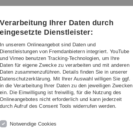
Direkt
Direkt
Direkt
Direkt
Direkt
zur
zum
zum
zur
zur
Hauptnavigation
Inhalt
Funktionsmenü
Fußleiste
Suche
Verarbeitung Ihrer Daten durch
(Sprache,
Drucken,
eingesetzte Dienstleister:
Social
Media)
In unserem Onlineangebot sind Daten und
schung
Sonstiges
Dienstleistungen von Fremdanbietern integriert. YouTube
und Vimeo benutzen Tracking-Technologien, um Ihre
Daten für eigene Zwecke zu verarbeiten und mit anderen
Daten zusammenzuführen. Details finden Sie in unserer
Datenschutzerklärung. Mit Ihrer Auswahl willigen Sie ggf.
nformatik
in die Verarbeitung Ihrer Daten zu den jeweiligen Zwecken
ein. Die Einwilligung ist freiwillig, für die Nutzung des
K
Onlineangebotes nicht erforderlich und kann jederzeit
ch
durch Aufruf des Consent Tools widerrufen werden.
In
,
U
en
D
Notwendige Cookies
Te