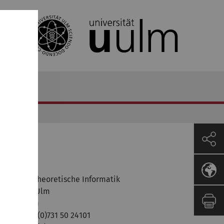
ontakt
stitut für Theoretische Informatik
niversität Ulm
-89069 Ulm
lefon: +49 (0)731 50 24101