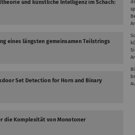
theorie und künstliche Intelligenz im Schach:
d
sp
B
A
S
ung eines längsten gemeinsamen Teilstrings
kö
S
An
B
b
kdoor Set Detection for Horn and Binary
A
er die Komplexität von Monotoner