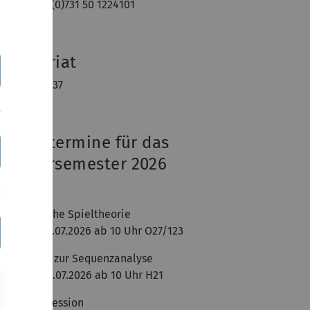
lefax: +49 (0)731 50 1224101
ekretariat
ekretariat
aum: O27/537
lausurtermine für das
ommersemester 2026
rsttermine:
lgorithmische Spieltheorie
ittwoch, 15.07.2026 ab 10 Uhr O27/123
lgorithmen zur Sequenzanalyse
ittwoch, 22.07.2026 ab 10 Uhr H21
atenkompression