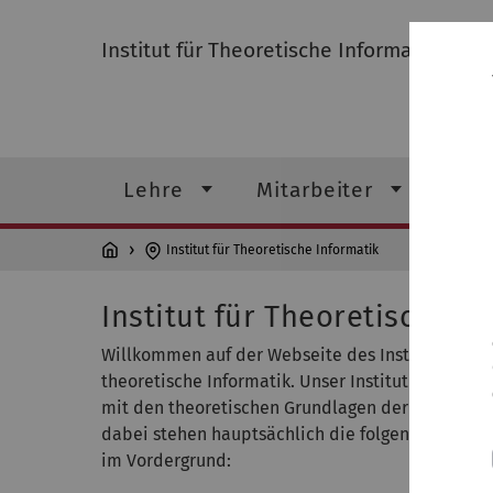
Institut für Theoretische Informatik
Lehre
Mitarbeiter
For
Institut für Theoretische Informatik
Institut für Theoretische I
Willkommen auf der Webseite des Instituts für
theoretische Informatik. Unser Institut befasst si
mit den theoretischen Grundlagen der Informatik
dabei stehen hauptsächlich die folgenden Them
im Vordergrund: