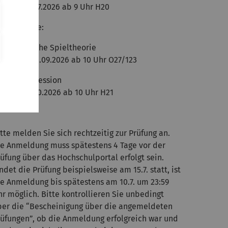
eitag, 24.07.2026 ab 9 Uhr H20
weittermine:
lgorithmische Spieltheorie
ittwoch, 30.09.2026 ab 10 Uhr O27/123
atenkompression
ontag, 05.10.2026 ab 10 Uhr H21
tte melden Sie sich rechtzeitig zur Prüfung an.
ie Anmeldung muss spätestens 4 Tage vor der
üfung über das Hochschulportal erfolgt sein.
ndet die Prüfung beispielsweise am 15.7. statt, ist
ie Anmeldung bis spätestens am 10.7. um 23:59
r möglich. Bitte kontrollieren Sie unbedingt
ber die “Bescheinigung über die angemeldeten
rüfungen”, ob die Anmeldung erfolgreich war und