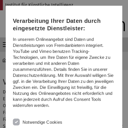
Direkt
Direkt
Direkt
Direkt
Direkt
Institut für Künstliche Intelligenz
zur
zum
zum
zur
zur
Hauptnavigation
Inhalt
Funktionsmenü
Fußleiste
Suche
Verarbeitung Ihrer Daten durch
(Sprache,
Drucken,
eingesetzte Dienstleister:
Social
Media)
In unserem Onlineangebot sind Daten und
Menü
Dienstleistungen von Fremdanbietern integriert.
YouTube und Vimeo benutzen Tracking-
Technologien, um Ihre Daten für eigene Zwecke zu
Institut für Künstliche Intelligenz
...
Verbalizer
verarbeiten und mit anderen Daten
zusammenzuführen. Details finden Sie in unserer
Datenschutzerklärung. Mit Ihrer Auswahl willigen Sie
Verbalizer
ggf. in die Verarbeitung Ihrer Daten zu den jeweiligen
Zwecken ein. Die Einwilligung ist freiwillig, für die
Der Verbalizer ist ein Tool, das natürlichsprachliche
Nutzung des Onlineangebotes nicht erforderlich und
Erklärungen in Englisch für Schlussfolgerungen in
kann jederzeit durch Aufruf des Consent Tools
Ontologien erzeugt. Der bisherige Prototyp ist auf ein
widerrufen werden.
Fragment der Beschreibungslogik EL beschränkt, seine
Fähigkeiten werden aber schrittweise ausgebaut. Die
Notwendige Cookies
Software basiert auf Java. Eine ausführliche Beschreibung