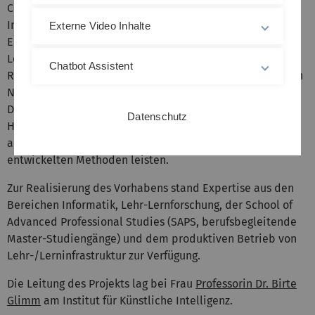
Cognitive Systems und dem neuen MSc Künstliche
Intelligenz umgesetzt, der gezielt die Heterogenität der
Externe Video Inhalte
Eingangsqualifikation adressiert. Die erarbeiteten KI-
Lerninhalte und die erworbenen Erkenntnisse sollen im
Chatbot Assistent
Rahmen von Zertifikatsstudienangeboten (von kompakten
Nuggets im Sinne eines Micro-Learning bis hin zu
Diplomas of Advanced Studies) anderen Akteuren in der
Datenschutz
Hochschullehre angeboten werden. Dieses Angebot kann
auch einen Beitrag zur nachhaltigen Finanzierung der
entwickelten Methoden leisten.
Zur Realisierung des Vorhabens stand Expertise aus den
Bereichen Informatik, Lehr-Lernforschung, der School of
Advanced Professional Studies (SAPS, berufsbegleitende
Master-Studiengänge) und dem produktiven Betrieb von
Lehr-/Lerninfrastruktur zur Verfügung.
Die Leitung des Projekts lag bei Frau
Professorin Dr. Birte
Glimm
am Institut für Künstliche Intelligenz.