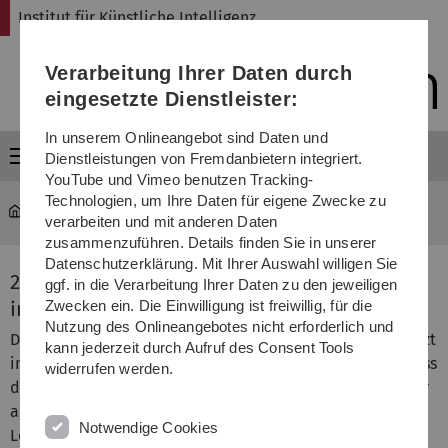
Direkt
Direkt
Direkt
Direkt
Direkt
Institut für Künstliche Intelligenz
zur
zum
zum
zur
zur
Hauptnavigation
Inhalt
Funktionsmenü
Fußleiste
Suche
Verarbeitung Ihrer Daten durch
(Sprache,
Drucken,
eingesetzte Dienstleister:
Social
Media)
In unserem Onlineangebot sind Daten und
Menü
Dienstleistungen von Fremdanbietern integriert.
YouTube und Vimeo benutzen Tracking-
Technologien, um Ihre Daten für eigene Zwecke zu
Institut für Künstliche Intelligenz
...
2LIKE
verarbeiten und mit anderen Daten
zusammenzuführen. Details finden Sie in unserer
Datenschutzerklärung. Mit Ihrer Auswahl willigen Sie
2LIKE - Lernpfade und Lernprozesse
ggf. in die Verarbeitung Ihrer Daten zu den jeweiligen
individualisieren durch KI-Methoden
Zwecken ein. Die Einwilligung ist freiwillig, für die
Nutzung des Onlineangebotes nicht erforderlich und
Die grundlegende Projektidee basiert auf den nicht zuletzt
kann jederzeit durch Aufruf des Consent Tools
im Rahmen der Corona-Krise gemachten Erfahrungen, dass
widerrufen werden.
die Heterogenität der Studierenden eine deutlich stärker
auf die einzelne Person angepasste Bereitstellung von
Notwendige Cookies
Lerninhalten oder Lernunterstützung benötigen, als dies