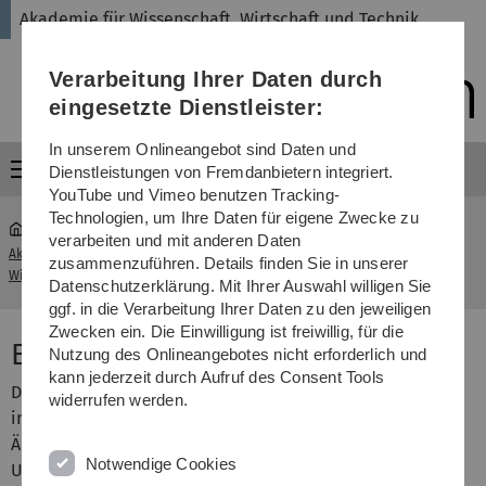
Direkt
Direkt
Direkt
Direkt
Direkt
Akademie für Wissenschaft, Wirtschaft und Technik
zur
zum
zum
zur
zur
Hauptnavigation
Inhalt
Funktionsmenü
Fußleiste
Suche
Verarbeitung Ihrer Daten durch
(Sprache,
Drucken,
eingesetzte Dienstleister:
Social
Media)
In unserem Onlineangebot sind Daten und
Menü
Dienstleistungen von Fremdanbietern integriert.
YouTube und Vimeo benutzen Tracking-
Technologien, um Ihre Daten für eigene Zwecke zu
verarbeiten und mit anderen Daten
Akademie für Wissenschaft,
Einführung in die
zusammenzuführen. Details finden Sie in unserer
...
Wirtschaft und Technik
Tauchmedizin
Datenschutzerklärung. Mit Ihrer Auswahl willigen Sie
ggf. in die Verarbeitung Ihrer Daten zu den jeweiligen
Zwecken ein. Die Einwilligung ist freiwillig, für die
Einführung in die Tauchmedizin
Nutzung des Onlineangebotes nicht erforderlich und
kann jederzeit durch Aufruf des Consent Tools
Der Kurs richtet sich an alle an der Tauchmedizin
widerrufen werden.
interessierten Ärzte, insbesondere an niedergelassene
Ärzte und Sportmediziner, bzw. an alle Ärzte, die
Notwendige Cookies
Untersuchungen zur Tauchtauglichkeit durchführen. Es