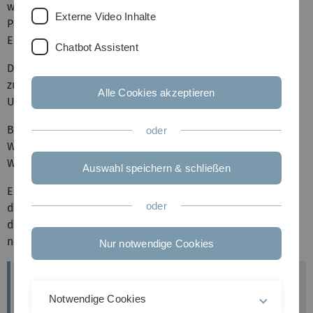
werden Grundlagen zum Verständnis der Physiologie und
Externe Video Inhalte
Pathophysiologie vermittelt sowie die derzeit gültigen
Empfehlungen zur Tauchtauglichkeit.
Chatbot Assistent
Der Kurs ist von der GTÜM anerkannt und Voraussetzung
zum Erwerb des Diploms "Tauchtauglichkeits-
Alle Cookies akzeptieren
Untersuchungen".
Bei vollständiger Teilnahme an den Modulen werden
oder
Weiterbildungspunkte der Landesärztekammer Baden-
Württemberg vergeben.
Auswahl speichern & schließen
Ein 2-tägiger
Refresher-Kurs Tauchmedizin
ist speziell für
oder
die Inhaber eines GTÜM-Diploms I bzw. IIa konzipiert,
dessen fünfjährige Gültigkeit abgelaufen ist bzw. in
nächster Zeit ablaufen wird.
Nur notwendige Cookies
Projektleitung:
Prof. Dr. Claus-Martin Muth, Leiter
Notwendige Cookies
Sektion Notfallmedizin, Klinik für Anästhesiologie,