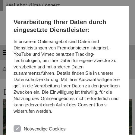
Direkt
Direkt
Direkt
Direkt
Direkt
Reallabor Klima Connect
zur
zum
zum
zur
zur
Hauptnavigation
Inhalt
Funktionsmenü
Fußleiste
Suche
Verarbeitung Ihrer Daten durch
(Sprache,
Drucken,
eingesetzte Dienstleister:
Social
Media)
In unserem Onlineangebot sind Daten und
Dienstleistungen von Fremdanbietern integriert.
Menü
YouTube und Vimeo benutzen Tracking-
Technologien, um Ihre Daten für eigene Zwecke zu
verarbeiten und mit anderen Daten
Reallabor Klima Connect
...
Industriegebiet Donautal
zusammenzuführen. Details finden Sie in unserer
Datenschutzerklärung. Mit Ihrer Auswahl willigen Sie
ggf. in die Verarbeitung Ihrer Daten zu den jeweiligen
Das Industriegebiet Donautal
Zwecken ein. Die Einwilligung ist freiwillig, für die
Nutzung des Onlineangebotes nicht erforderlich und
kann jederzeit durch Aufruf des Consent Tools
widerrufen werden.
Notwendige Cookies