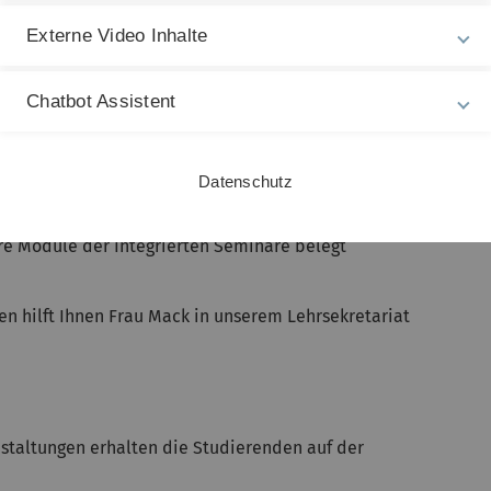
ist eine Teilleistung der Bescheinigung über alle 11
Externe Video Inhalte
iche Teilnahme am Seminar wird zentral vom
ie und Zellbiologie bestätigt und in Ihren
Chatbot Assistent
Datenschutz
 beim Studiendekanat für das Seminar anmelden
r Wiederholer des Moduls "Funktionelle Anatomie"
ere Module der Integrierten Seminare belegt
n hilft Ihnen Frau Mack in unserem Lehrsekretariat
staltungen erhalten die Studierenden auf der