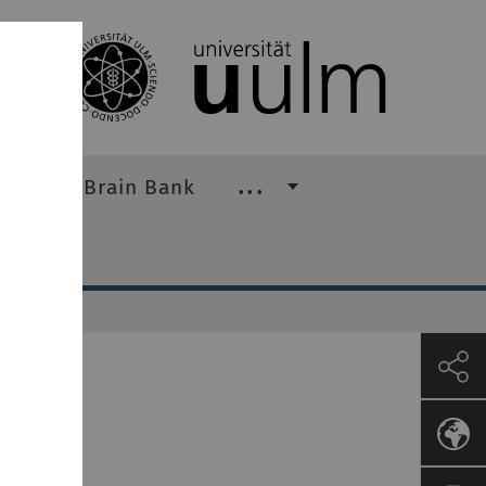
Braak Brain Bank
...
ler