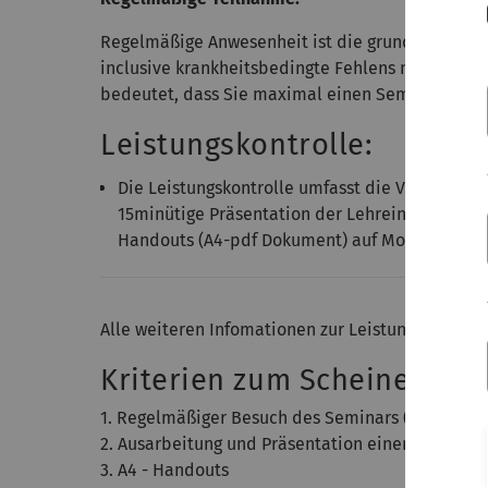
Regelmäßige Anwesenheit ist die grundlegende B
inclusive krankheitsbedingte Fehlens nicht mehr
bedeutet, dass Sie maximal einen Seminartermi
Leistungskontrolle:
Die Leistungskontrolle umfasst die Vorbereitun
15minütige Präsentation der Lehreinheit in ein
Handouts (A4-pdf Dokument) auf Moodle (mind
Alle weiteren Infomationen zur Leistungskontrol
Kriterien zum Scheinerwerb
1. Regelmäßiger Besuch des Seminars (Fehlzeit 
2. Ausarbeitung und Präsentation einer Lehreinh
3. A4 - Handouts