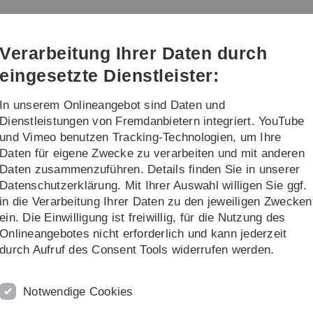
Direkt
Direkt
Direkt
Direkt
Direkt
zur
zum
zum
zur
zur
Hauptnavigation
Inhalt
Funktionsmenü
Fußleiste
Suche
Verarbeitung Ihrer Daten durch
(Sprache,
Drucken,
eingesetzte Dienstleister:
Social
Media)
In unserem Onlineangebot sind Daten und
gie
Prosektur - Körperspendewesen
Dienstleistungen von Fremdanbietern integriert. YouTube
und Vimeo benutzen Tracking-Technologien, um Ihre
Daten für eigene Zwecke zu verarbeiten und mit anderen
Daten zusammenzuführen. Details finden Sie in unserer
Datenschutzerklärung. Mit Ihrer Auswahl willigen Sie ggf.
in die Verarbeitung Ihrer Daten zu den jeweiligen Zwecken
AG Lehre
ein. Die Einwilligung ist freiwillig, für die Nutzung des
Onlineangebotes nicht erforderlich und kann jederzeit
l Education through Scientific
U
durch Aufruf des Consent Tools widerrufen werden.
s
Notwendige Cookies
 education to scientifically evaluate and improve our
Pr
-based methods to assess the effectiveness of learning
D