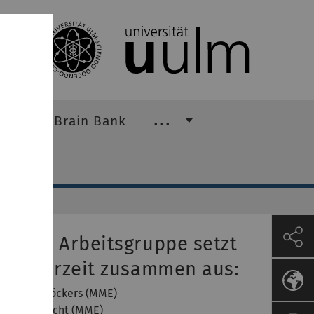
Braak Brain Bank
...
nsere Arbeitsgruppe setzt
ich derzeit zusammen aus:
of. Dr. A. Böckers (MME)
r. U. Fassnacht (MME)