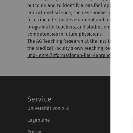
outcome and to identify areas for improvement. 
educational science, such as surveys, exam analy
focus include the development and implementatio
programs for teachers, and studies on the role o
competencies in future physicians.
The AG Teaching Research at the Institute of Ana
the Medical Faculty’s own Teaching Research Gr
und-lehre/informationen-fuer-lehrende/lehrfor
Service
Universität von A–Z
Lagepläne
Presse