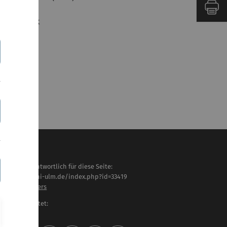
ibylle Mack
haltlich verantwortlich für diese Seite:
tps://www.uni-ulm.de/index.php?id=33419
of.Dr.T.M.Böckers
letzt bearbeitet:
 . Juni 2025