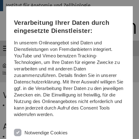
Direkt
Direkt
Direkt
Direkt
Direkt
Institut für Anatomie und Zellbiologie
zur
zum
zum
zur
zur
Hauptnavigation
Inhalt
Funktionsmenü
Fußleiste
Suche
Verarbeitung Ihrer Daten durch
(Sprache,
Drucken,
eingesetzte Dienstleister:
Social
Media)
In unserem Onlineangebot sind Daten und
Menü
Dienstleistungen von Fremdanbietern integriert.
YouTube und Vimeo benutzen Tracking-
Technologien, um Ihre Daten für eigene Zwecke zu
verarbeiten und mit anderen Daten
Institut für Anatomie und Zellbiologie
...
Kursorganisation
zusammenzuführen. Details finden Sie in unserer
Datenschutzerklärung. Mit Ihrer Auswahl willigen Sie
ggf. in die Verarbeitung Ihrer Daten zu den jeweiligen
Voraussetzungen:
Zwecken ein. Die Einwilligung ist freiwillig, für die
Nutzung des Onlineangebotes nicht erforderlich und
Studierende der Humanmedizin des 1.
kann jederzeit durch Aufruf des Consent Tools
vorklinischen Semesters
widerrufen werden.
Anmeldung:
Notwendige Cookies
Das Studiendekanat führt eine zentrale Online-