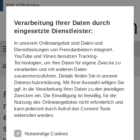
Direkt
Direkt
Direkt
Direkt
Direkt
SFB 1279 Home
zur
zum
zum
zur
zur
Hauptnavigation
Inhalt
Funktionsmenü
Fußleiste
Suche
Verarbeitung Ihrer Daten durch
(Sprache,
Drucken,
eingesetzte Dienstleister:
Social
Media)
In unserem Onlineangebot sind Daten und
Menü
Dienstleistungen von Fremdanbietern integriert.
YouTube und Vimeo benutzen Tracking-
Technologien, um Ihre Daten für eigene Zwecke zu
SFB 1279 Home
240516 visit Özkale Edelmann
verarbeiten und mit anderen Daten
zusammenzuführen. Details finden Sie in unserer
Datenschutzerklärung. Mit Ihrer Auswahl willigen Sie
ggf. in die Verarbeitung Ihrer Daten zu den jeweiligen
Follow the light: Laser-activated
Zwecken ein. Die Einwilligung ist freiwillig, für die
Nutzung des Onlineangebotes nicht erforderlich und
nanorobots for tissue
kann jederzeit durch Aufruf des Consent Tools
engineering and temperature
widerrufen werden.
sensing.
Notwendige Cookies
Prof.
, who heads the Microrobotic Bioengineering Lab at the TU
Özkale