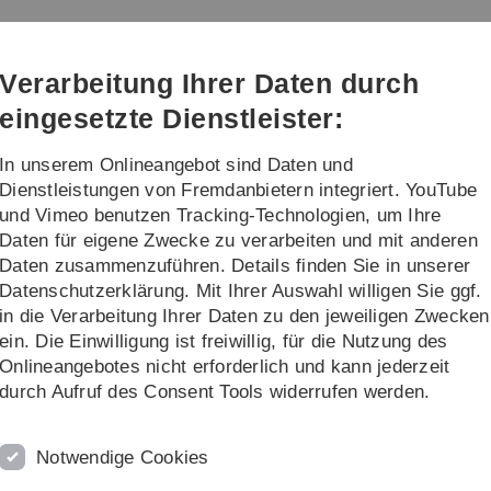
Direkt
Direkt
Direkt
Direkt
Direkt
zur
zum
zum
zur
zur
Hauptnavigation
Inhalt
Funktionsmenü
Fußleiste
Suche
Verarbeitung Ihrer Daten durch
(Sprache,
Drucken,
eingesetzte Dienstleister:
Social
Media)
In unserem Onlineangebot sind Daten und
Studium und Lehre
Seminare und Kol
Dienstleistungen von Fremdanbietern integriert. YouTube
und Vimeo benutzen Tracking-Technologien, um Ihre
Daten für eigene Zwecke zu verarbeiten und mit anderen
Archiv
BECCAL Brainstorming Workshop
Program
Daten zusammenzuführen. Details finden Sie in unserer
Datenschutzerklärung. Mit Ihrer Auswahl willigen Sie ggf.
BECCAL Brainstorming Workshop
in die Verarbeitung Ihrer Daten zu den jeweiligen Zwecken
ein. Die Einwilligung ist freiwillig, für die Nutzung des
DLR Institute of Quantum Technologies
Onlineangebotes nicht erforderlich und kann jederzeit
Ulm, 12 - 13 December 2019
durch Aufruf des Consent Tools widerrufen werden.
Notwendige Cookies