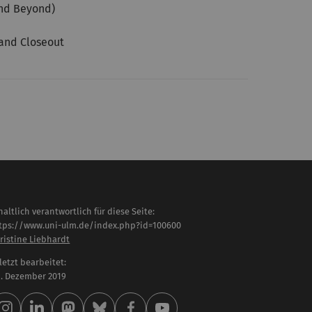
nd Beyond)
nd Closeout
haltlich verantwortlich für diese Seite:
tps://www.uni-ulm.de/index.php?id=100600
ristine Liebhardt
letzt bearbeitet:
 . Dezember 2019