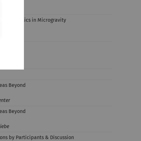
l
e Atomoptics in Microgravity
tt
ldt
deas Beyond
enter
deas Beyond
iebe
ons by Participants & Discussion