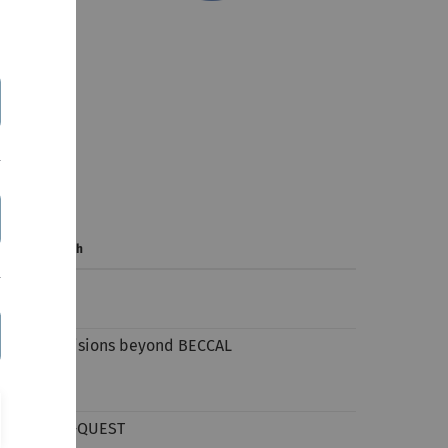
th
ecember 13
 Welcome
locks and Visions beyond BECCAL
CCAL: STE-QUEST