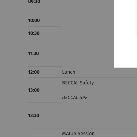
09:30
10:00
10:30
11:30
12:00
Lunch
BECCAL Safety
13:00
BECCAL SPE
13:30
MAIUS Session