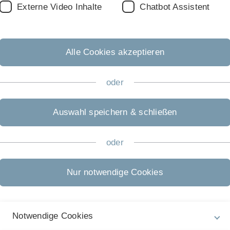
Externe Video Inhalte
Chatbot Assistent
Alle Cookies akzeptieren
ation
Registration
Contact
oder
Auswahl speichern & schließen
th
Thursday, December 12
Friday, D
oder
Arrival & Welcome
Arrival &
Wolfgang Schleich
Nur notwendige Cookies
CAL Presentation
Optical C
Nick Bigelow
Nan Yu
Nathan Lundblad
Notwendige Cookies
Beyond BE
Matthias Meister