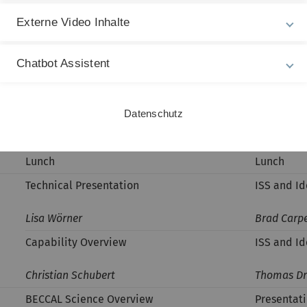
Ernst Rase
Externe Video Inhalte
Provocativ
Chatbot Assistent
CAL Atom Interferometry Update
Cass Sacke
COFROS
Jason Williams
Datenschutz
Naceur Gaaloul
Thilo Schu
Peter Engels
Lunch
Lunch
Technical Presentation
ISS and I
Lisa Wörner
Brad Carp
Capability Overview
ISS and I
Christian Schubert
Thomas Dr
BECCAL Science Overview
Presentati