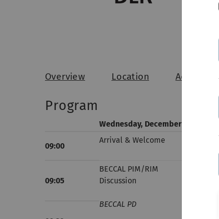
Overview
Location
Accommod
Program
th
Wednesday, December 11
Arrival & Welcome
09:00
BECCAL PIM/RIM
09:05
Discussion
BECCAL PD