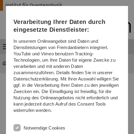
Direkt
Direkt
Direkt
Direkt
Direkt
Institut für Quantenphysik
zur
zum
zum
zur
zur
Hauptnavigation
Inhalt
Funktionsmenü
Fußleiste
Suche
Verarbeitung Ihrer Daten durch
(Sprache,
Drucken,
eingesetzte Dienstleister:
Social
Media)
In unserem Onlineangebot sind Daten und
Menü
Dienstleistungen von Fremdanbietern integriert.
YouTube und Vimeo benutzen Tracking-
Technologien, um Ihre Daten für eigene Zwecke zu
Institut für Quantenphysik
...
600. Heraeus-Seminar
verarbeiten und mit anderen Daten
zusammenzuführen. Details finden Sie in unserer
Datenschutzerklärung. Mit Ihrer Auswahl willigen Sie
ggf. in die Verarbeitung Ihrer Daten zu den jeweiligen
Zwecken ein. Die Einwilligung ist freiwillig, für die
Nutzung des Onlineangebotes nicht erforderlich und
kann jederzeit durch Aufruf des Consent Tools
widerrufen werden.
Notwendige Cookies