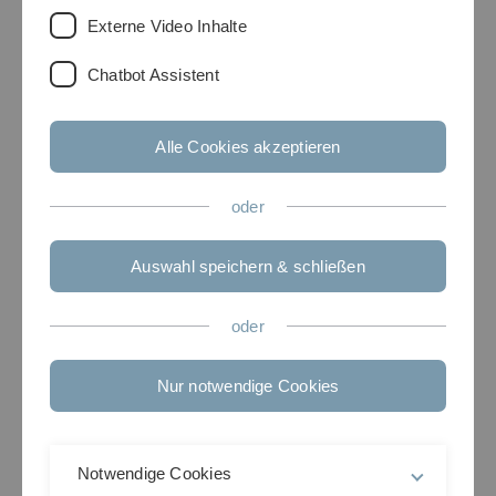
Externe Video Inhalte
Chatbot Assistent
Alle Cookies akzeptieren
oder
Auswahl speichern & schließen
600. Wilhelm und Else Heraeus-
oder
Seminar
Nur notwendige Cookies
Frontiers of Quantum Optics
Physikzentrum Bad Honnef,
October 25 - 30, 2015
Notwendige Cookies