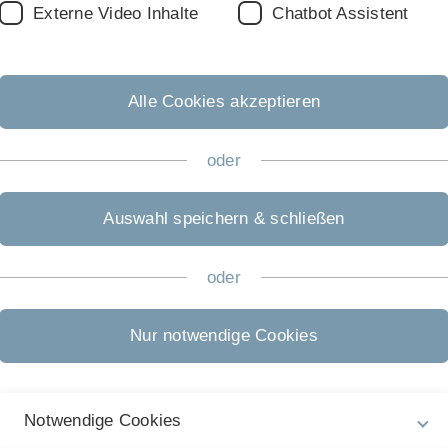
Externe Video Inhalte
Chatbot Assistent
Alle Cookies akzeptieren
Rechtliche Hinweise
In
ht
oder
Impressum
Ch
Zu
Datenschutz
Auswahl speichern & schließen
23
Barrierefreiheit
oder
Gebärdensprache
Leichte Sprache
Nur notwendige Cookies
Notwendige Cookies