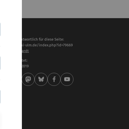
haltlich verantwortlich für diese Seite:
tps://www.uni-ulm.de/index.php?id=79669
ristine Liebhardt
letzt bearbeitet:
 . September 2019