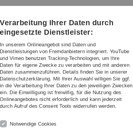
Direkt
Direkt
Direkt
Direkt
Direkt
zur
zum
zum
zur
zur
Hauptnavigation
Inhalt
Funktionsmenü
Fußleiste
Suche
Verarbeitung Ihrer Daten durch
(Sprache,
Drucken,
eingesetzte Dienstleister:
Social
Media)
In unserem Onlineangebot sind Daten und
Studium und Lehre
Seminare und Kol
Dienstleistungen von Fremdanbietern integriert. YouTube
und Vimeo benutzen Tracking-Technologien, um Ihre
Daten für eigene Zwecke zu verarbeiten und mit anderen
Archiv
Heraeus-Seminare
Daten zusammenzuführen. Details finden Sie in unserer
Datenschutzerklärung. Mit Ihrer Auswahl willigen Sie ggf.
Seminare
in die Verarbeitung Ihrer Daten zu den jeweiligen Zwecken
ein. Die Einwilligung ist freiwillig, für die Nutzung des
e (26.-28. Juni 2017, Bad Honnef)
Onlineangebotes nicht erforderlich und kann jederzeit
durch Aufruf des Consent Tools widerrufen werden.
es and Prospects in Theory and Experiment (18.-20. April 201
ics (25.-30. Oktober 2015, Bad Honnef)
Notwendige Cookies
ics (7.-11. Mai 2012, Bad Honnef)