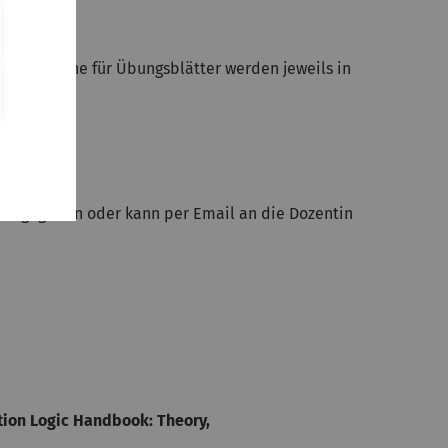
ngstermine für Übungsblätter werden jeweils in
anntgegeben oder kann per Email an die Dozentin
tion Logic Handbook: Theory,