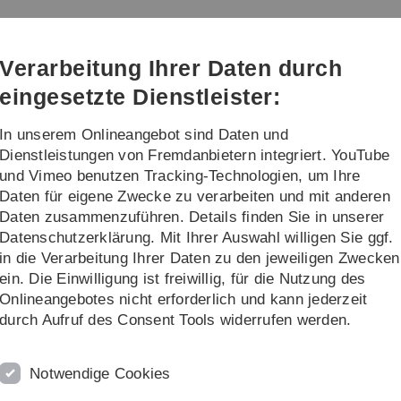
Direkt
Direkt
Direkt
Direkt
Direkt
zur
zum
zum
zur
zur
Hauptnavigation
Inhalt
Funktionsmenü
Fußleiste
Suche
Verarbeitung Ihrer Daten durch
(Sprache,
Drucken,
eingesetzte Dienstleister:
Social
Media)
In unserem Onlineangebot sind Daten und
re
Dienstleistungen von Fremdanbietern integriert. YouTube
und Vimeo benutzen Tracking-Technologien, um Ihre
Daten für eigene Zwecke zu verarbeiten und mit anderen
e Lehrveranstaltungen
Daten zusammenzuführen. Details finden Sie in unserer
Datenschutzerklärung. Mit Ihrer Auswahl willigen Sie ggf.
der Wissensrepräsentation
in die Verarbeitung Ihrer Daten zu den jeweiligen Zwecken
ein. Die Einwilligung ist freiwillig, für die Nutzung des
Onlineangebotes nicht erforderlich und kann jederzeit
durch Aufruf des Consent Tools widerrufen werden.
ma der formalen Wissenrepräsentation befassen. Insbesondere
matisches Schlussfolgern auch implizit vorhandenes Wissen
ngen mit der Aussagenlogik über die Prädikatenlogik bis zu 
Notwendige Cookies