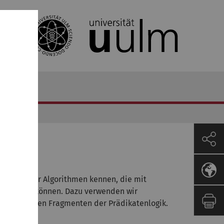
 lernen wir Algorithmen kennen, die mit
 ableiten können. Dazu verwenden wir
verschiedenen Fragmenten der Prädikatenlogik.