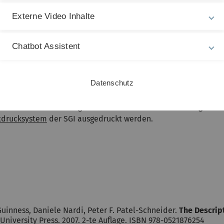
Externe Video Inhalte
tt, ungefähr im 14-tägigem Rhythmus. Abgabe- und Besprechu
odle e-Lerning System
Chatbot Assistent
zur Verfügung.
Datenschutz
 in
Moodle
. Das benötigte Passwort wird in der Vorlesung bek
tdrucksystem
der SGI ausgedruckt werden.
uinness, Daniele Nardi, Peter F. Patel-Schneider.
The Descrip
University Press. 2007. 2-te Auflage. ISBN 978-0521876254