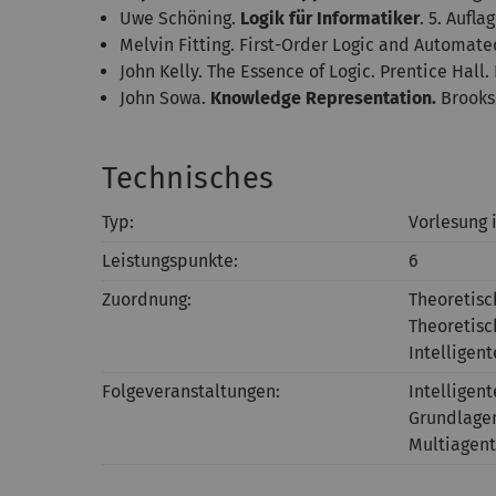
Uwe Schöning.
Logik für Informatiker
. 5. Aufl
Melvin Fitting. First-Order Logic and Automat
John Kelly. The Essence of Logic. Prentice Hall
John Sowa.
Knowledge Representation.
Brooks
Technisches
Typ:
Vorlesung 
Leistungspunkte:
6
Zuordnung:
Theoretis
Theoretisc
Intelligen
Folgeveranstaltungen:
Intelligen
Grundlage
Multiagen