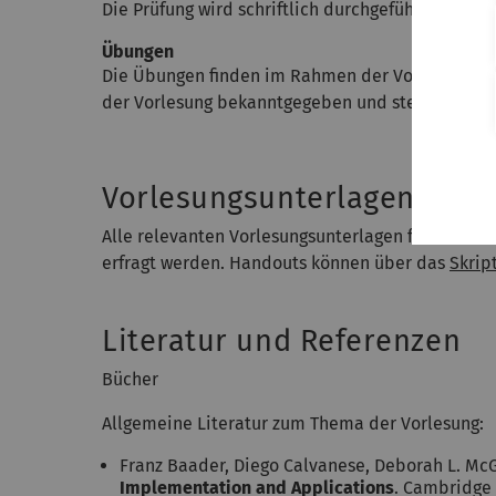
Die Prüfung wird schriftlich durchgeführt.
Übungen
Die Übungen finden im Rahmen der Vorlesung sta
der Vorlesung bekanntgegeben und stehen im
Mo
Vorlesungsunterlagen
Alle relevanten Vorlesungsunterlagen finden Sie
erfragt werden. Handouts können über das
Skrip
Literatur und Referenzen
Bücher
Allgemeine Literatur zum Thema der Vorlesung:
Franz Baader, Diego Calvanese, Deborah L. McG
Implementation and Applications
. Cambridge 