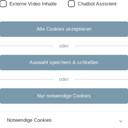
Externe Video Inhalte
Chatbot Assistent
ty, Kompaktheit, Baumeigenschaft, ...)
er Wissenrepräsentation (Erfüllbarkeit, Klassifikation, Entail
(Tableau, Hypertableau, Resolution, Consequence-Based Reas
 der vorgestellten Algoritmen)
Alle Cookies akzeptieren
oder
Auswahl speichern & schließen
oder
Nur notwendige Cookies
g, nach Absprache können die VL auch 15 min früher beginne
Notwendige Cookies