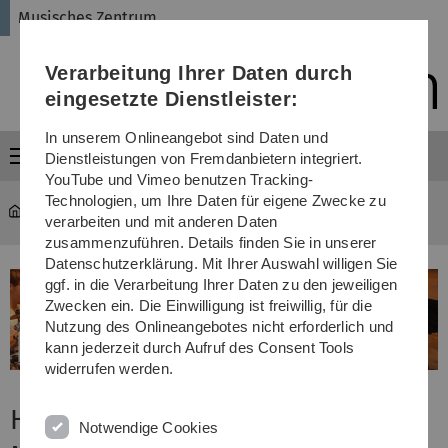
Direkt
Direkt
Direkt
Direkt
Direkt
Musisches Zentrum
zur
zum
zum
zur
zur
Hauptnavigation
Inhalt
Funktionsmenü
Fußleiste
Suche
Verarbeitung Ihrer Daten durch
(Sprache,
Drucken,
eingesetzte Dienstleister:
Social
Media)
In unserem Onlineangebot sind Daten und
Menü
Dienstleistungen von Fremdanbietern integriert.
YouTube und Vimeo benutzen Tracking-
Technologien, um Ihre Daten für eigene Zwecke zu
Musisches Zentrum
verarbeiten und mit anderen Daten
zusammenzuführen. Details finden Sie in unserer
Datenschutzerklärung. Mit Ihrer Auswahl willigen Sie
ggf. in die Verarbeitung Ihrer Daten zu den jeweiligen
Zwecken ein. Die Einwilligung ist freiwillig, für die
Nutzung des Onlineangebotes nicht erforderlich und
kann jederzeit durch Aufruf des Consent Tools
widerrufen werden.
Herzlich willkommen im
Notwendige Cookies