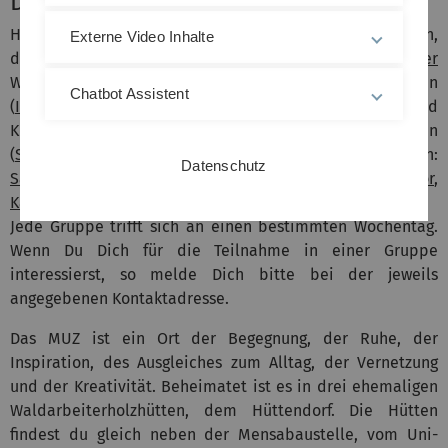
Das MUZ ist für Dich da
Hier im Musischen Zentrum kannst du malen, zeichnen,
Externe Video Inhalte
drucken, bildhauern (
Atelier
), töpfern (
Tonatelier
Wiblingen), Fotos entwickeln (
Fotolabor
), Theater spielen
Chatbot Assistent
(
ImproTheater
),
Ballett
tanzen, experimentelle Musik und
Kunst machen (
EMU
), Instrumente bauen (
EMU
), schreiben
(
Schreibwerkstatt
) oder/und dich musikalisch betätigen:
Datenschutz
Samba
,
Chor
,
Orchester
,
Bigband
,
Kammerchor
,
Kammerorchester
,
Klavier spielen
.
Jede Gruppe trifft sich an einen bestimmten Wochentag.
Wenn Du Dich für die Teilnahme in einer Gruppe
interessierst, so melde Dich bitte bei der jeweils
angegebenen Kontaktadresse.
Das MUZ ist ein Ort der Begegnung, der Ruhe, der
Inspiration, des Ausgleiches zum Alltag, der Vernetzung
und der Kreativität. Beheimatet ist es in drei ehemaligen
Waldarbeiterholzhütten, dem Hüttendorf. Die Hütten
findest du gleich neben der Mensabaustelle, vom Uni-