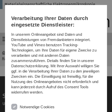
Direkt
Direkt
Direkt
Direkt
Direkt
Materialwissenschaftliche Elektronenmikroskopie
zur
zum
zum
zur
zur
Hauptnavigation
Inhalt
Funktionsmenü
Fußleiste
Suche
Verarbeitung Ihrer Daten durch
(Sprache,
Drucken,
eingesetzte Dienstleister:
Social
Media)
In unserem Onlineangebot sind Daten und
Menü
Dienstleistungen von Fremdanbietern integriert.
YouTube und Vimeo benutzen Tracking-
Technologien, um Ihre Daten für eigene Zwecke zu
verarbeiten und mit anderen Daten
Materialwissenschaftliche Elektronenmikroskopie
Arbeitsgruppe
zusammenzuführen. Details finden Sie in unserer
Datenschutzerklärung. Mit Ihrer Auswahl willigen Sie
ggf. in die Verarbeitung Ihrer Daten zu den jeweiligen
Zwecken ein. Die Einwilligung ist freiwillig, für die
Nutzung des Onlineangebotes nicht erforderlich und
kann jederzeit durch Aufruf des Consent Tools
widerrufen werden.
Service
Universität von A–Z
Notwendige Cookies