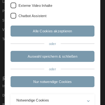
Lagepläne
Externe Video Inhalte
Presse
Chatbot Assistent
Stellenangebote
Veranstaltungskalender
Alle Cookies akzeptieren
Telefonverzeichnis
oder
Auswahl speichern & schließen
oder
Rechtliche Hinweise
Nur notwendige Cookies
Impressum
Datenschutz
Notwendige Cookies
Barrierefreiheit