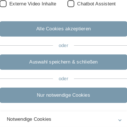
Externe Video Inhalte
Chatbot Assistent
Alle Cookies akzeptieren
Rechtliche Hinweise
In
oder
ht
Impressum
Jo
Auswahl speichern & schließen
Zu
Datenschutz
02
Barrierefreiheit
oder
Gebärdensprache
Nur notwendige Cookies
Leichte Sprache
Notwendige Cookies