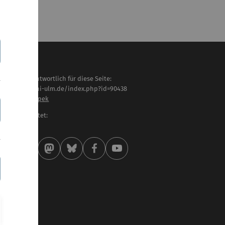
haltlich verantwortlich für diese Seite:
tps://www.uni-ulm.de/index.php?id=90438
hannes Biskupek
letzt bearbeitet:
 . Juni 2026