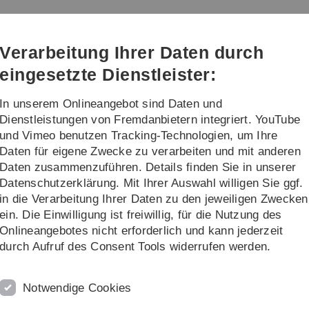
Direkt
Direkt
Direkt
Direkt
Direkt
zur
zum
zum
zur
zur
kroskopie
Hauptnavigation
Inhalt
Funktionsmenü
Fußleiste
Suche
Verarbeitung Ihrer Daten durch
(Sprache,
Drucken,
eingesetzte Dienstleister:
Social
Media)
In unserem Onlineangebot sind Daten und
Lehre
Service
Dienstleistungen von Fremdanbietern integriert. YouTube
und Vimeo benutzen Tracking-Technologien, um Ihre
Daten für eigene Zwecke zu verarbeiten und mit anderen
hre
Abgeschlossene Qualifizierungsarbeiten
Daten zusammenzuführen. Details finden Sie in unserer
Datenschutzerklärung. Mit Ihrer Auswahl willigen Sie ggf.
rungsarbeiten
in die Verarbeitung Ihrer Daten zu den jeweiligen Zwecken
ein. Die Einwilligung ist freiwillig, für die Nutzung des
Onlineangebotes nicht erforderlich und kann jederzeit
durch Aufruf des Consent Tools widerrufen werden.
Notwendige Cookies