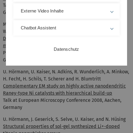
Talk at European Microscopy Conference 2008, Aachen,
Externe Video Inhalte
Germany
M. Kinyanjui, A. Chuvilin1, U. Kaiser, P. Axmann, M.
Chatbot Assistent
Wohlfahrt-Mehrens
Domain structure in Delithiated LiFePO4, a cathode
material for Li ion Battery Applications
Datenschutz
Poster at European Microscopy Conference 2008, Aachen,
Germany
U. Hörmann, U. Kaiser, N. Adkins, R. Wunderlich, A. Minkow,
H. Fecht, H. Schils, T. Scherer and H. Blumtritt
Complementary EM study on highly active nanodendritic
Raney-type Ni catalysts with hierarchical build-up
Talk at European Microscopy Conference 2008, Aachen,
Germany
U. Hörmann, J. Geserick, S. Selve, U. Kaiser, and N. Hüsing
Structural properties of sol-gel synthesized Li+-doped