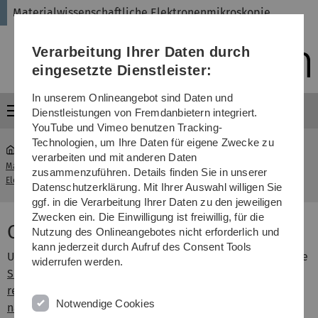
Direkt
Direkt
Direkt
Direkt
Direkt
Materialwissenschaftliche Elektronenmikroskopie
zur
zum
zum
zur
zur
Hauptnavigation
Inhalt
Funktionsmenü
Fußleiste
Suche
Verarbeitung Ihrer Daten durch
(Sprache,
Drucken,
eingesetzte Dienstleister:
Social
Media)
In unserem Onlineangebot sind Daten und
Menü
Dienstleistungen von Fremdanbietern integriert.
YouTube und Vimeo benutzen Tracking-
Technologien, um Ihre Daten für eigene Zwecke zu
verarbeiten und mit anderen Daten
Materialwissenschaftliche
Conference
zusammenzuführen. Details finden Sie in unserer
...
Elektronenmikroskopie
Contributions
Datenschutzerklärung. Mit Ihrer Auswahl willigen Sie
ggf. in die Verarbeitung Ihrer Daten zu den jeweiligen
Zwecken ein. Die Einwilligung ist freiwillig, für die
Conference Contributions 2008
Nutzung des Onlineangebotes nicht erforderlich und
kann jederzeit durch Aufruf des Consent Tools
U. Kaiser, A. Chuvilin, R.R. Schröder, M. Haider, and H. Rose
widerrufen werden.
Sub-Ångstrøm Low-Voltage Electron Microscopy – future
reality for deciphering the structureof beam-sensitive
Notwendige Cookies
nanoobjects?