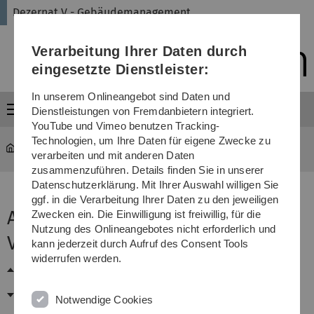
Direkt
Direkt
Direkt
Direkt
Direkt
Dezernat V - Gebäudemanagement
zur
zum
zum
zur
zur
Hauptnavigation
Inhalt
Funktionsmenü
Fußleiste
Suche
Verarbeitung Ihrer Daten durch
(Sprache,
Drucken,
eingesetzte Dienstleister:
Social
Media)
In unserem Onlineangebot sind Daten und
Menü
Dienstleistungen von Fremdanbietern integriert.
YouTube und Vimeo benutzen Tracking-
Technologien, um Ihre Daten für eigene Zwecke zu
Verwaltung
...
Ansprechpartner
verarbeiten und mit anderen Daten
zusammenzuführen. Details finden Sie in unserer
Datenschutzerklärung. Mit Ihrer Auswahl willigen Sie
ggf. in die Verarbeitung Ihrer Daten zu den jeweiligen
Ansprechpartner der Abteilung
Zwecken ein. Die Einwilligung ist freiwillig, für die
Nutzung des Onlineangebotes nicht erforderlich und
V-5 Arbeits- und Umweltschutz
kann jederzeit durch Aufruf des Consent Tools
widerrufen werden.
Abteilungsleitung
Abteilungssekretariat
Notwendige Cookies