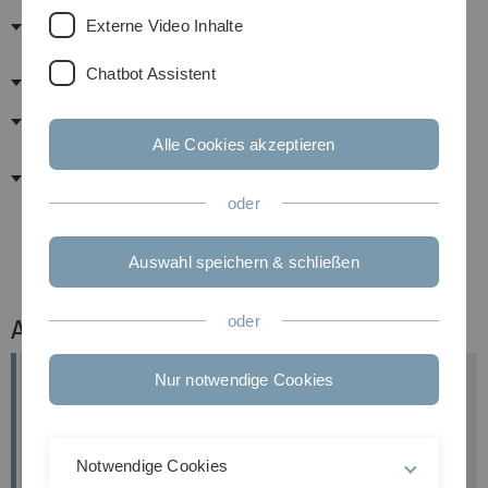
Fachkräfte für Arbeitssicherheit und
Externe Video Inhalte
Beauftragte
Chatbot Assistent
Abfallentsorgung
Biologische Sicherheit
Alle Cookies akzeptieren
Strahlenschutz und
Isotopenanwendung
oder
- Die Ansprechpartner sind nur im internen Netz der Uni Ulm sicht- und
Auswahl speichern & schließen
abrufbar. -
oder
Anschrift
Nur notwendige Cookies
Abt. V-5 Arbeits- und Umweltschutz
Staudingerstraße 8
89081 Ulm
Notwendige Cookies