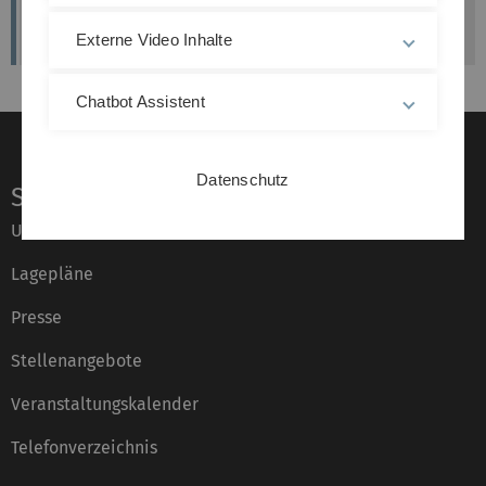
arbeitssicherheit(at)uni-ulm.de
Externe Video Inhalte
Chatbot Assistent
Datenschutz
Service
Universität von A–Z
Lagepläne
Presse
Stellenangebote
Veranstaltungskalender
Telefonverzeichnis