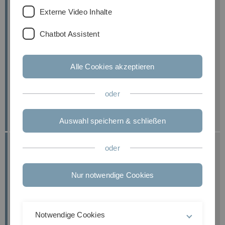
Externe Video Inhalte
Grundreinigung
Chatbot Assistent
Eine Grundreinigung wird aus bestimmten Anlässen
durchgeführt und ist gesondert zu beantragen.
Alle Cookies akzeptieren
Glasreinigung
Die Reinigung von Außen-/Innenfenstern findet 1x
oder
jährlich im Sommerhalbjahr statt. Die Nutzer
werden per Email darüber informiert.
Auswahl speichern & schließen
Firma Götz Gebäudemanagement
oder
Reinigung der Bereiche Uni Ost, Staudinger Straße,
Pavillons, Botanischer Garten
Nur notwendige Cookies
Firma Geiger FM
Reinigung der Bereiche Uni West, Zentralbibliothek,
Notwendige Cookies
Oberberghof, Helmholtzstraße, Stadtliegenschaften