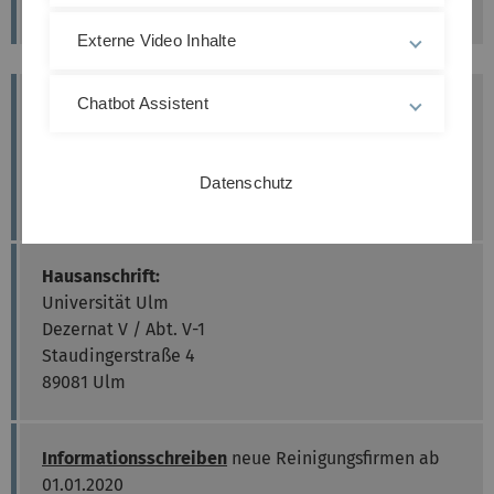
Externe Video Inhalte
Chatbot Assistent
Kontakt
Martin Mayer
gebaeudereinigung(at)uni-ulm.de
Datenschutz
Telefon +49 (0)731 50-25075
Hausanschrift:
Universität Ulm
Dezernat V / Abt. V-1
Staudingerstraße 4
89081 Ulm
Informationsschreiben
neue Reinigungsfirmen ab
01.01.2020