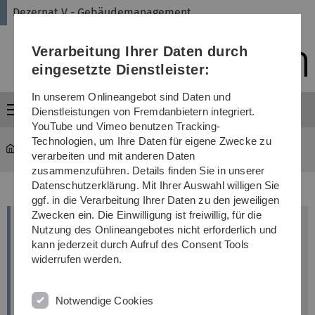
Direkt
Direkt
Direkt
Direkt
Direkt
Dezernat V - Gebäudemanagement
zur
zum
zum
zur
zur
Hauptnavigation
Inhalt
Funktionsmenü
Fußleiste
Suche
Verarbeitung Ihrer Daten durch
(Sprache,
Drucken,
eingesetzte Dienstleister:
Social
Media)
In unserem Onlineangebot sind Daten und
Menü
Dienstleistungen von Fremdanbietern integriert.
YouTube und Vimeo benutzen Tracking-
Technologien, um Ihre Daten für eigene Zwecke zu
Verwaltung
...
Gebäudereinigung
verarbeiten und mit anderen Daten
zusammenzuführen. Details finden Sie in unserer
Datenschutzerklärung. Mit Ihrer Auswahl willigen Sie
ggf. in die Verarbeitung Ihrer Daten zu den jeweiligen
Zwecken ein. Die Einwilligung ist freiwillig, für die
Unterhaltsreinigung
Nutzung des Onlineangebotes nicht erforderlich und
Die Unterhaltsreinigung der Universität Ulm ist an
kann jederzeit durch Aufruf des Consent Tools
widerrufen werden.
externe Dienstleister vergeben. Die
Reinigungsarbeiten wiederholen sich nach
festgelegten Zeitabständen, die abhängig von der
Notwendige Cookies
jeweiligen Raumart sind.