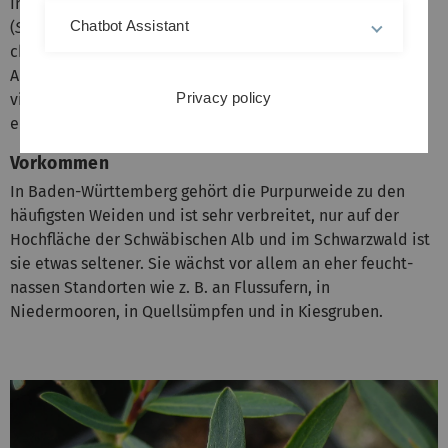
In der Weidenrinde kommen Vorstufen der Salicylsäure
Chatbot Assistant
(
Salix
= Weide) vor, die heute in großem Maßstab
chemisch-synthetisch hergestellt wird. Sie ist z. B.
Ausgangsprodukt für die Acetylsalicylsäure (ASS), die in
Privacy policy
vielen verschreibungspflichtigen Schmerzmitteln
enthalten ist.
Vorkommen
In Baden-Württemberg gehört die Purpurweide zu den
häufigsten Weiden und ist sehr verbreitet, nur auf der
Hochfläche der Schwäbischen Alb und im Schwarzwald ist
sie etwas seltener. Sie wächst vor allem an eher feucht-
nassen Standorten wie z. B. an Flussufern, in
Niedermooren, in Quellsümpfen und in Kiesgruben.