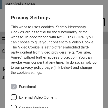
Skip
Skip
Skip
Skip
Botanical Garden
to
to
to
to
main
content
footer
search
Privacy Settings
navigation
This website uses cookies. Strictly Necessary
Cookies are essential for the functionality of the
website. In accordance with Art. 6, 1a) GDPR, you
Menu
can choose to give your consent to a Video Cookie.
The Video Cookie is set to offer embedded third-
Botanical Garden
...
Salix purpurea
party content from video providers (e.g. YouTube,
Vimeo) without further access protection. You can
revoke your consent at any time. To do so, simply go
Purpurweide
to our privacy policy page (link below) and change
the cookie settings.
Salix purpurea
(
Salicaceae
)
Functional
External Video Content
Chatbot Assistant