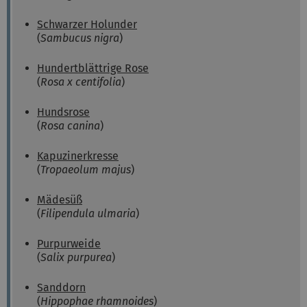
Schwarzer Holunder
(
Sambucus nigra
)
Hundertblättrige Rose
(
Rosa x centifolia
)
Hundsrose
(
Rosa canina
)
Kapuzinerkresse
(
Tropaeolum majus
)
Mädesüß
(
Filipendula ulmaria
)
Purpurweide
(
Salix purpurea
)
Sanddorn
(
Hippophae rhamnoides
)