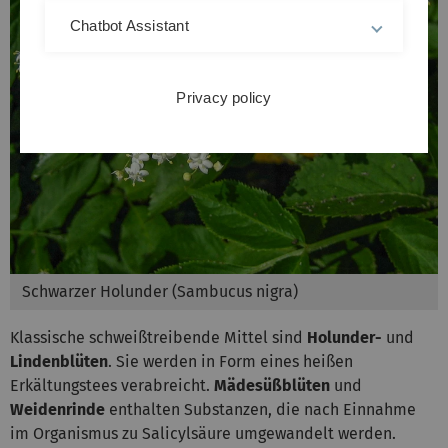
Chatbot Assistant
Privacy policy
Schwarzer Holunder (Sambucus nigra)
Klassische schweißtreibende Mittel sind
Holunder-
und
Lindenblüten
. Sie werden in Form eines heißen
Erkältungstees verabreicht.
Mädesüßblüten
und
Weidenrinde
enthalten Substanzen, die nach Einnahme
im Organismus zu Salicylsäure umgewandelt werden.