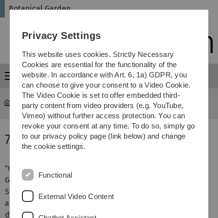
Skip
Skip
Skip
Skip
Botanical Garden
to
to
to
to
main
content
footer
search
Privacy Settings
navigation
This website uses cookies. Strictly Necessary
Cookies are essential for the functionality of the
website. In accordance with Art. 6, 1a) GDPR, you
Menu
can choose to give your consent to a Video Cookie.
The Video Cookie is set to offer embedded third-
Botanical Garden
...
Anwendungsgebiet 7
party content from video providers (e.g. YouTube,
Vimeo) without further access protection. You can
revoke your consent at any time. To do so, simply go
7. Erkältungskrankheiten
to our privacy policy page (link below) and change
the cookie settings.
"Grippale Infekte" werden durch Viren verursacht. Im
Functional
Gegensatz zur echten oder asiatischen Grippe, sind die
Symptome wie Fieber, Kopf- und Gliederschmerzen sowie
External Video Content
allgemeine Abgeschlagenheit und Schwäche jedoch
deutlich milder ausgeprägt. Zumeist ist ein solcher
Chatbot Assistant