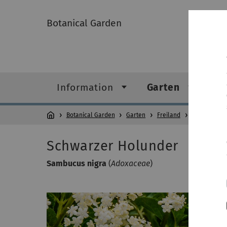
Botanical Garden
Information
Garten
Gr
Botanical Garden
Garten
Freiland
Apothekerga
Schwarzer Holunder
Sambucus nigra
(
Adoxaceae
)