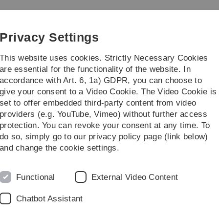
Skip
Skip
Skip
Skip
to
to
to
to
main
content
footer
search
Privacy Settings
navigation
This website uses cookies. Strictly Necessary Cookies
are essential for the functionality of the website. In
accordance with Art. 6, 1a) GDPR, you can choose to
ünes Klassenzimmer
Feldbotanik
give your consent to a Video Cookie. The Video Cookie is
set to offer embedded third-party content from video
rten
Sambucus nigra
providers (e.g. YouTube, Vimeo) without further access
protection. You can revoke your consent at any time. To
do so, simply go to our privacy policy page (link below)
and change the cookie settings.
Functional
External Video Content
Chatbot Assistant