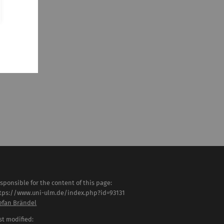
sponsible for the content of this page:
tps://www.uni-ulm.de/index.php?id=93131
efan Brändel
st modified: