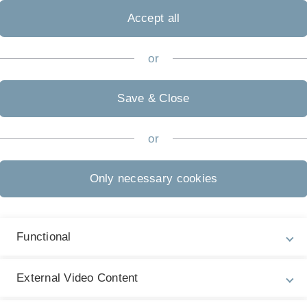
Accept all
or
Save & Close
or
Only necessary cookies
Functional
ne Schwitzkur erwünscht ist
External Video Content
seitige Nutzungsmöglichkeiten. Neben der Verwendung