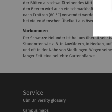
der Blüten als schweißtreibendes Mittel, lässt si
den Beeren wird auch ein schmackhafter Sirup g
nach Erhitzen (80 °C) verwendet werden, da sie 
bei vielen Menschen Übelkeit auslösen.
Vorkommen
Der Schwarze Holunder ist bei uns überall sehr hä
Standorten wie z. B. in Auwäldern, in Hecken, a
und oft in der Nähe von Siedlungen. Wegen seine
langer Zeit eine beliebte Gartenpflanze.
Service
Ulm University glossary
Campus maps