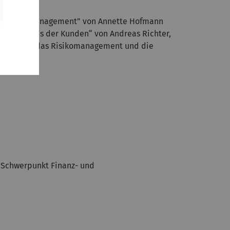
tegic risk management” von Annette Hofmann
Verständnis der Kunden“ von Andreas Richter,
nfluss auf das Risikomanagement und die
m Schwerpunkt Finanz- und