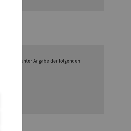
ni-ulm.de
) unter Angabe der folgenden
er)?