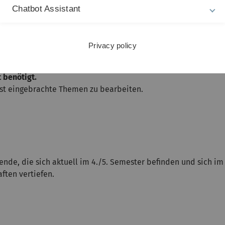
Chatbot Assistant
ommandments of risk leadership: a behavioral guide on stra
der Versicherungswirtschaft - Denkanstöße für ein besseres 
rschiedene verhaltensökonomische Erkenntnisse und deren Ei
Privacy policy
 benötigt.
lbst eingebrachte Themen zu bearbeiten.
nde, die sich aktuell im 4./5. Semester befinden und sich i
ften vertiefen.