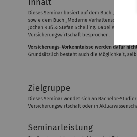
Inhalt
Dieses Seminar basiert auf dem Buch „The ten c
sowie dem Buch „Moderne Verhaltensökonomie in 
Jochen Ruß & Stefan Schelling. Dabei werden ve
Versicherungswirtschaft besprochen.
Versicherungs-Vorkenntnisse werden dafür nicht
Grundsätzlich besteht auch die Möglichkeit, se
Zielgruppe
Dieses Seminar wendet sich an Bachelor-Studiere
Versicherungswirtschaft oder in Aktuarwissenscha
Seminarleistung