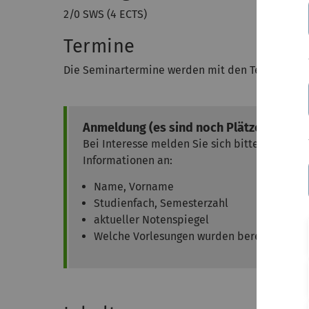
2/0 SWS (4 ECTS)
Termine
Die Seminartermine werden mit den Teilnehmer
Anmeldung (es sind noch Plätze frei!)
Bei Interesse melden Sie sich bitte
schnells
Informationen an:
Name, Vorname
Studienfach, Semesterzahl
aktueller Notenspiegel
Welche Vorlesungen wurden bereits in Aktu