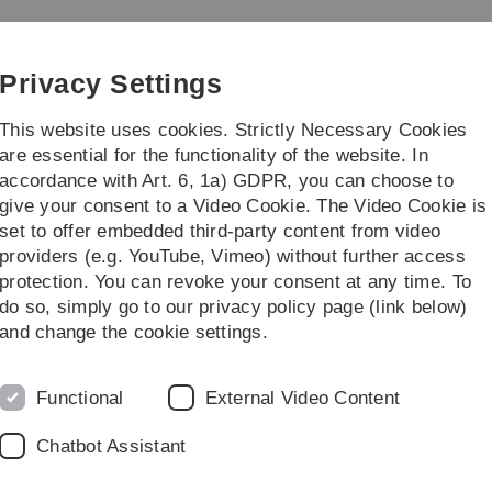
Skip
Skip
Skip
Skip
to
to
to
to
main
content
footer
search
Privacy Settings
navigation
This website uses cookies. Strictly Necessary Cookies
are essential for the functionality of the website. In
accordance with Art. 6, 1a) GDPR, you can choose to
ching and study program
Ulm Actuarial
give your consent to a Video Cookie. The Video Cookie is
set to offer embedded third-party content from video
ogram
Vorlesungen und Seminare
Sommersemester
Ausgewählte As
providers (e.g. YouTube, Vimeo) without further access
protection. You can revoke your consent at any time. To
do so, simply go to our privacy policy page (link below)
te der Versicherungswirtschaft
and change the cookie settings.
Functional
External Video Content
Chatbot Assistant