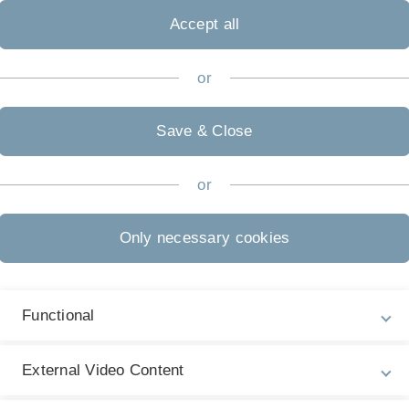
Accept all
or
/innen passend abgestimmt.
Save & Close
or
tmöglich
per Email bei Stefan Schelling (
stefan.schelling(at)u
Only necessary cookies
arwissenschaften und Finance gehört (inkl. laufendes Semest
Functional
External Video Content