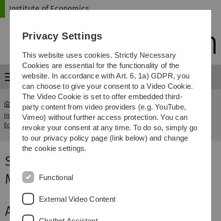
Skip
Skip
Skip
Skip
Institute of Economics
to
to
to
to
main
content
footer
search
Privacy Settings
navigation
This website uses cookies. Strictly Necessary
Cookies are essential for the functionality of the
website. In accordance with Art. 6, 1a) GDPR, you
Menu
can choose to give your consent to a Video Cookie.
The Video Cookie is set to offer embedded third-
party content from video providers (e.g. YouTube,
Institute of
Seminar Ulm Lectures in Mathematics and
Vimeo) without further access protection. You can
...
Economics
Economics
revoke your consent at any time. To do so, simply go
to our privacy policy page (link below) and change
the cookie settings.
Seminar Ulm Lectures in
Mathematics and Economics
Functional
External Video Content
Aktuelles:
Chatbot Assistant