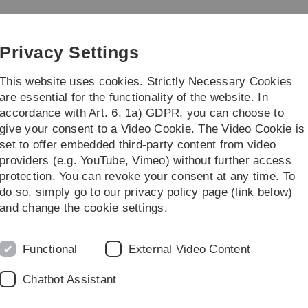
Skip
Skip
Skip
Skip
to
to
to
to
main
content
footer
search
Privacy Settings
navigation
This website uses cookies. Strictly Necessary Cookies
are essential for the functionality of the website. In
accordance with Art. 6, 1a) GDPR, you can choose to
ofile Economics (Master)
Research and Tea
give your consent to a Video Cookie. The Video Cookie is
set to offer embedded third-party content from video
er Term 2017/18
Grundlagen der Volkswirtschaftslehre / Einführung in die
providers (e.g. YouTube, Vimeo) without further access
protection. You can revoke your consent at any time. To
do so, simply go to our privacy policy page (link below)
aftslehre / Einführung in die Volk
and change the cookie settings.
K
Functional
External Video Content
16 Uhr gilt folgende Aufteilung der Hörsäle :
Chatbot Assistant