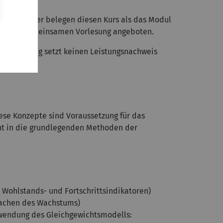
nderer Fächer belegen diesen Kurs als das Modul
 in einer gemeinsamen Vorlesung angeboten.
eser Prüfung setzt keinen Leistungsnachweis
ese Konzepte sind Voraussetzung für das
ht in die grundlegenden Methoden der
 Wohlstands- und Fortschrittsindikatoren)
sachen des Wachstums)
wendung des Gleichgewichtsmodells: