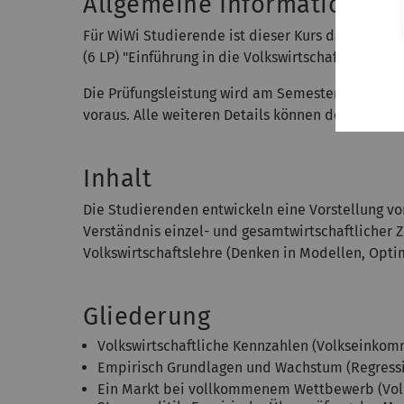
Allgemeine Informationen
Für WiWi Studierende ist dieser Kurs das Pflich
(6 LP) "Einführung in die Volkswirtschaftslehre
Die Prüfungsleistung wird am Semesterende in Fo
voraus. Alle weiteren Details können dem
Modul
Inhalt
Die Studierenden entwickeln eine Vorstellung vo
Verständnis einzel- und gesamtwirtschaftliche
Volkswirtschaftslehre (Denken in Modellen, Opti
Gliederung
Volkswirtschaftliche Kennzahlen (Volkseinkomm
Empirisch Grundlagen und Wachstum (Regress
Ein Markt bei vollkommenem Wettbewerb (Voll