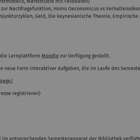
rktmodells, Marktstudie mit Felddaten)
zur Nachfragefunktion, Homo Oeconomicus vs Verhaltensöko
njunkturzyklen, Geld, Die keynesianische Theorie, Empirische 
 die Lernplattform
Moodle
zur Verfügung gestellt.
e neue Form interaktiver Aufgaben, die im Laufe des Semester
epage/
esse registrieren)
ind im entsprechenden
Semesterapparat
der Bibliothek verfügb