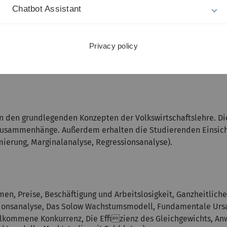
Chatbot Assistant
tmodul "Grundlagen der Volkswirtschaftslehre". Studierende a
 (für WiMa und andere)". Beide Module werden ab diesem Jahr
Privacy policy
rm einer schriftlichen Klausur erbracht. Die Anmeldung zu di
handbuch
entnommen werden.
n den grundlegenden Konzepten der Volkswirtschaftslehre. Di
r Zusammenhänge. Außerdem erhalten die Studierenden Einsic
mierung, Marginalanalyse, Regressionsanalyse).
en, Preise, Beschäftigung und Arbeitslosigkeit, Ganzheitliche
ionsanalyse, Das Solow Wachstumsmodell, Fundamentale Ur
kommene Konkurrenz, Die Effizienz des Gleichgewichts, An