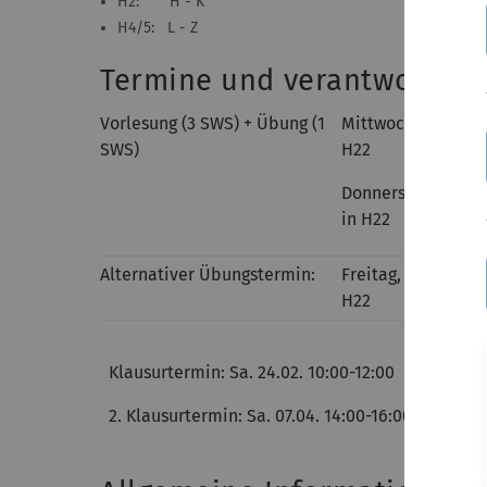
H2: H - K
H4/5: L - Z
Termine und verantwortlic
Vorlesung (3 SWS) + Übung (1
Mittwoch, 12:15 - 1
SWS)
H22
Donnerstag, 8:30 -
in H22
Alternativer Übungstermin:
Freitag, 12:15 - 13:
H22
Klausurtermin: Sa. 24.02. 10:00-12:00
2. Klausurtermin: Sa. 07.04. 14:00-16:00