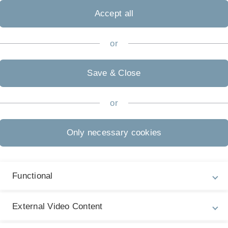
Accept all
he Personen
or
3:45 Uhr, in
Dozent:
Prof. Dr. Sebastian Kranz
Save & Close
Übungsleiter:
Martin Kies
und
Frederik
 10:00 Uhr,
Collin
or
45 Uhr, in
(nur in Wochen mit einer Übung am Mi.
Only necessary cookies
oder Do.)
Functional
External Video Content