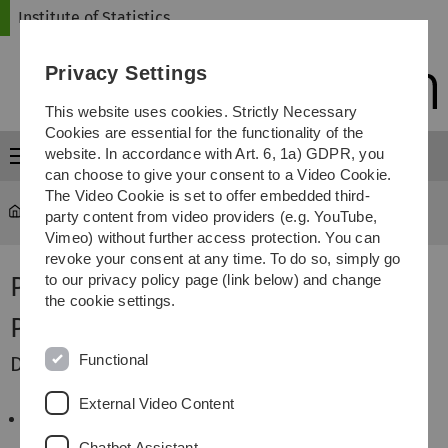
Skip
Skip
Skip
Skip
Institute of Statistics
to
to
to
to
main
content
footer
search
Privacy Settings
navigation
This website uses cookies. Strictly Necessary
Cookies are essential for the functionality of the
website. In accordance with Art. 6, 1a) GDPR, you
Menu
can choose to give your consent to a Video Cookie.
The Video Cookie is set to offer embedded third-
Statistics
...
Programm
party content from video providers (e.g. YouTube,
Vimeo) without further access protection. You can
revoke your consent at any time. To do so, simply go
Programm
to our privacy policy page (link below) and change
the cookie settings.
Programm (Stand: 10.06.2015)
Functional
Dienstag, 07.07.2015 Anreisetag
External Video Content
Anreise bis 17 Uhr, bei späterer Anreise bitte Frau
Maiwald Bescheid geben. Es gibt einen Snack für
Chatbot Assistant