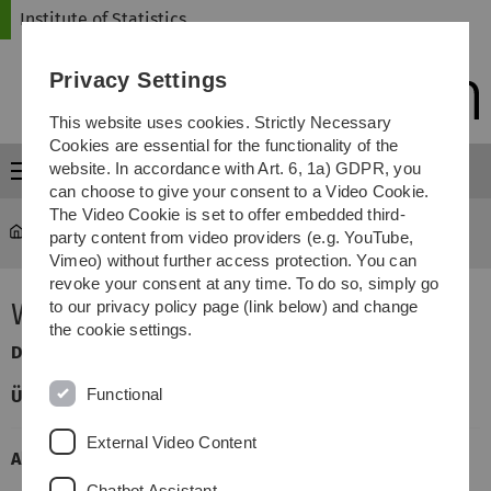
Skip
Skip
Skip
Skip
Institute of Statistics
to
to
to
to
main
content
footer
search
Privacy Settings
navigation
This website uses cookies. Strictly Necessary
Cookies are essential for the functionality of the
website. In accordance with Art. 6, 1a) GDPR, you
Menu
can choose to give your consent to a Video Cookie.
The Video Cookie is set to offer embedded third-
Statistics
...
Wirtschaftsstatistik
party content from video providers (e.g. YouTube,
Vimeo) without further access protection. You can
revoke your consent at any time. To do so, simply go
Wirtschaftsstatistik
to our privacy policy page (link below) and change
the cookie settings.
Dozent:
Dr. Tobias Bluhmki
Functional
Übungsleiter:
Jan Feifel
External Video Content
Allgemeine Informationen
Chatbot Assistant