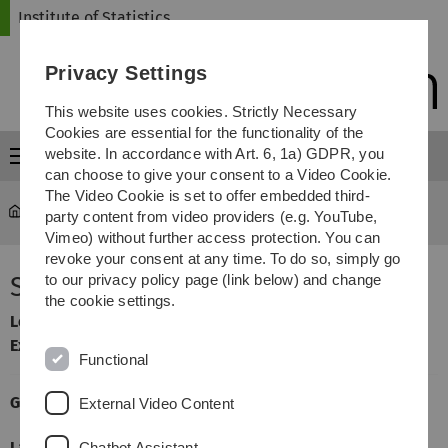
Skip
Skip
Skip
Skip
Institute of Statistics
to
to
to
to
main
content
footer
search
Privacy Settings
navigation
This website uses cookies. Strictly Necessary
Cookies are essential for the functionality of the
website. In accordance with Art. 6, 1a) GDPR, you
Menu
can choose to give your consent to a Video Cookie.
The Video Cookie is set to offer embedded third-
Statistics
...
Statistische Versuchsplanung
party content from video providers (e.g. YouTube,
Vimeo) without further access protection. You can
revoke your consent at any time. To do so, simply go
Statistische Versuchsplanung
to our privacy policy page (link below) and change
the cookie settings.
Lecturer
: Markus Pauly
Exercises taught by:
Sarah Friedrich
Functional
General Information
External Video Content
Language
German
Chatbot Assistant