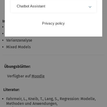
Nachklausur:
siehe Klausur
Chatbot Assistant
Inhalt:
Privacy policy
Lineare Modelle
Regression
Varianzanalyse
Mixed Models
Übungsblätter:
Verfügbar auf
Moodle
Literatur:
Fahrmeir, L., Kneib, T., Lang, S., Regression: Modelle,
Methoden und Anwendungen,