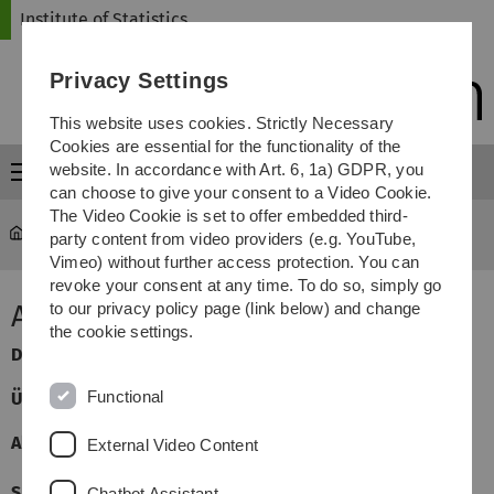
Skip
Skip
Skip
Skip
Institute of Statistics
to
to
to
to
main
content
footer
search
Privacy Settings
navigation
This website uses cookies. Strictly Necessary
Cookies are essential for the functionality of the
website. In accordance with Art. 6, 1a) GDPR, you
Menu
can choose to give your consent to a Video Cookie.
The Video Cookie is set to offer embedded third-
Statistics
...
Angewandte Statistik
party content from video providers (e.g. YouTube,
Vimeo) without further access protection. You can
revoke your consent at any time. To do so, simply go
Angewandte Statistik
to our privacy policy page (link below) and change
the cookie settings.
Dozent
:
Jan Beyersmann
Functional
Übungsleiterin:
Regina Stegherr
Allgemeine Informationen:
External Video Content
Sprache
Deutsch
Chatbot Assistant