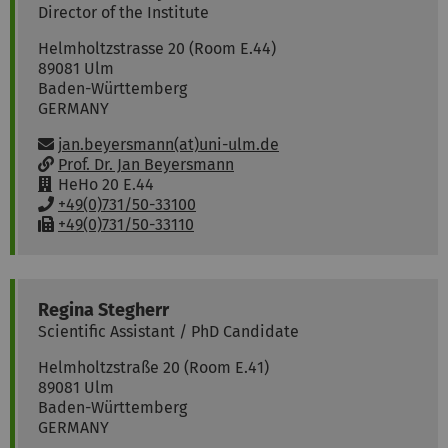
Director of the Institute
Helmholtzstrasse 20 (Room E.44)
89081
Ulm
Baden-Württemberg
GERMANY
Email:
jan.beyersmann(at)uni-ulm.de
w
Prof. Dr. Jan Beyersmann
w
R
HeHo 20 E.44
w
o
P
+49(0)731/50-33100
:
o
h
F
+49(0)731/50-33110
m
o
a
:
n
x
e
:
:
Regina
Stegherr
Scientific Assistant / PhD Candidate
Helmholtzstraße 20 (Room E.41)
89081
Ulm
Baden-Württemberg
GERMANY