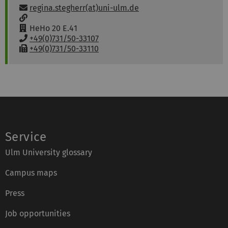
Email:
regina.stegherr(at)uni-ulm.de
w
w
R
HeHo 20 E.41
w
o
P
+49(0)731/50-33107
:
o
h
F
+49(0)731/50-33110
m
o
a
:
n
x
e
:
:
Service
Ulm University glossary
Campus maps
Press
Job opportunities