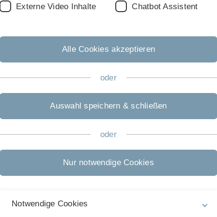
Externe Video Inhalte
Chatbot Assistent
Alle Cookies akzeptieren
oder
Auswahl speichern & schließen
Endo? Relax!
oder
Mit Entspannung gegen Endometriose-Begleitsymptom
Weitere Informationen finden Sie hier.
Nur notwendige Cookies
Notwendige Cookies
Enhance