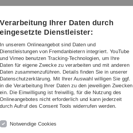
Direkt
Direkt
Direkt
Direkt
Direkt
zur
zum
zum
zur
zur
ie
Hauptnavigation
Inhalt
Funktionsmenü
Fußleiste
Suche
Verarbeitung Ihrer Daten durch
(Sprache,
Drucken,
eingesetzte Dienstleister:
Social
Media)
In unserem Onlineangebot sind Daten und
Publikationen
News
Dienstleistungen von Fremdanbietern integriert. YouTube
und Vimeo benutzen Tracking-Technologien, um Ihre
Daten für eigene Zwecke zu verarbeiten und mit anderen
/ Netzwerk
Laufende Projekte
Daten zusammenzuführen. Details finden Sie in unserer
Datenschutzerklärung. Mit Ihrer Auswahl willigen Sie ggf.
berblick
in die Verarbeitung Ihrer Daten zu den jeweiligen Zwecken
ein. Die Einwilligung ist freiwillig, für die Nutzung des
Onlineangebotes nicht erforderlich und kann jederzeit
2e-kids
durch Aufruf des Consent Tools widerrufen werden.
Möglichen Faktoren, die Minderleistung bzw. Underach
begünstigen oder sogar mit verursachen.
Notwendige Cookies
Weitere Informationen finden Sie hier.