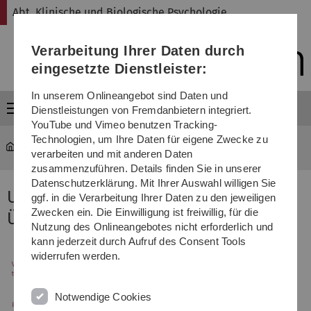
Direkt
Direkt
Direkt
Direkt
Direkt
Abt. Klinische und Biologische Psychologie
zur
zum
zum
zur
zur
Hauptnavigation
Inhalt
Funktionsmenü
Fußleiste
Suche
Verarbeitung Ihrer Daten durch
(Sprache,
Drucken,
eingesetzte Dienstleister:
Social
Media)
In unserem Onlineangebot sind Daten und
Menü
Dienstleistungen von Fremdanbietern integriert.
YouTube und Vimeo benutzen Tracking-
Technologien, um Ihre Daten für eigene Zwecke zu
Abt. Klinische und Biologische Psychologie
...
Überblick
verarbeiten und mit anderen Daten
zusammenzuführen. Details finden Sie in unserer
Datenschutzerklärung. Mit Ihrer Auswahl willigen Sie
Unsere Forschungsschwerpunkte im
ggf. in die Verarbeitung Ihrer Daten zu den jeweiligen
Zwecken ein. Die Einwilligung ist freiwillig, für die
Überblick
Nutzung des Onlineangebotes nicht erforderlich und
kann jederzeit durch Aufruf des Consent Tools
widerrufen werden.
Notwendige Cookies