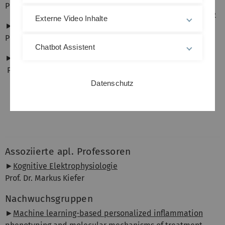
►
Prof. Dr. Oliver Wilhelm
Persönlichkeitspsychologie
Externe Video Inhalte
►
Entwicklungspsychologie
Dr. Mattis Geiger
Prof. Dr. Daniel Zimprich
►
Psychologische
Chatbot Assistent
►
Global Mental Health
Forschungsmethoden
Prof. Dr. Sarah Wilker
Prof. Dr. Morten Moshagen
Datenschutz
►
Sozialpsychologie
Prof. Dr. Johannes Keller
Assoziierte apl. Professoren
►
Kognitive Elektrophysiologie
Prof. Dr. Markus Kiefer
Nachwuchsgruppen
►
Machine learning-based personalized inflammation