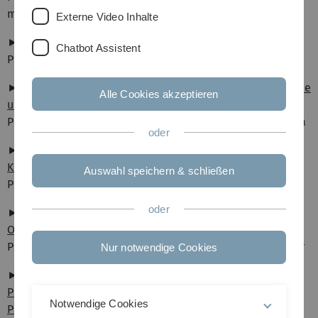
menschengerechte Zukunft.”
Externe Video Inhalte
►
Allgemeine Psychologie
►
Human Factors
Chatbot Assistent
Prof. Dr. Anke Huckauf
Prof. Dr. Martin Baumann
►
Angewandte Emotions-
►
Klinische und Biologische
Alle Cookies akzeptieren
und Motivationspsychologie
Psychologie
Prof. Dr. Cornelia Herbert
Prof. Dr. Iris-Tatjana Kolassa
oder
►
Angewandte
►
Klinische und
Kognitionspsychologie
Gesundheitspsychologie
Auswahl speichern & schließen
Prof. Dr. Marc Ernst
Prof. Dr. Dr. Olga Pollatos
oder
►
Arbeits-u.
►
Klinische Psychologie
Organisationspsychologie
und Psychotherapie
Prof Dr. Klaus Melchers
Prof. Dr. Harald Baumeister
Nur notwendige Cookies
►
Differentielle
►
Lehr-Lernforschung
Psychologie und
Prof. Dr. Tina Seufert
Notwendige Cookies
Psychologische Diagnostik