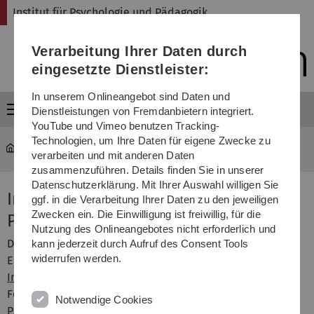
Direkt
Direkt
Direkt
Direkt
Direkt
Institut für Psychologie und Pädagogik
zur
zum
zum
zur
zur
Hauptnavigation
Inhalt
Funktionsmenü
Fußleiste
Suche
Verarbeitung Ihrer Daten durch
(Sprache,
Drucken,
eingesetzte Dienstleister:
Social
Media)
In unserem Onlineangebot sind Daten und
Menü
Dienstleistungen von Fremdanbietern integriert.
YouTube und Vimeo benutzen Tracking-
Technologien, um Ihre Daten für eigene Zwecke zu
psy-paed
verarbeiten und mit anderen Daten
zusammenzuführen. Details finden Sie in unserer
Datenschutzerklärung. Mit Ihrer Auswahl willigen Sie
Institut für Psychologie und
ggf. in die Verarbeitung Ihrer Daten zu den jeweiligen
Zwecken ein. Die Einwilligung ist freiwillig, für die
Pädagogik
Nutzung des Onlineangebotes nicht erforderlich und
Das Institut für Psychologie und Pädagogik ist eine
kann jederzeit durch Aufruf des Consent Tools
widerrufen werden.
Einrichtung der
Fakultät Ingenieurwissenschaften,
Informatik und Psychologie
an der
Universität Ulm
. Die
Forschungsvision unseres Instituts lautet “Wir als Ulmer
Notwendige Cookies
Psychologie schaffen gemeinsam Wissen für eine