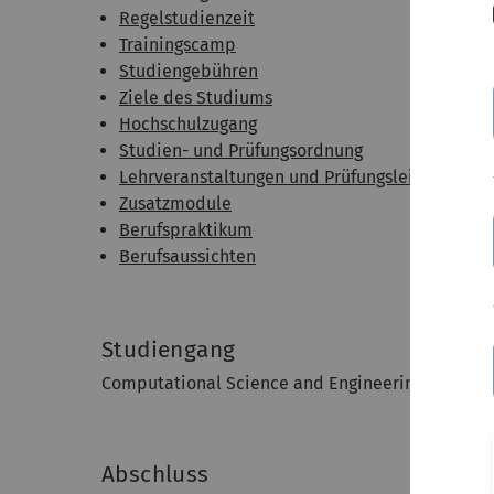
Regelstudienzeit
Trainingscamp
Studiengebühren
Ziele des Studiums
Hochschulzugang
Studien- und Prüfungsordnung
Lehrveranstaltungen und Prüfungsleistungen
Zusatzmodule
Berufspraktikum
Berufsaussichten
Studiengang
Computational Science and Engineering (CSE) Ba
Abschluss