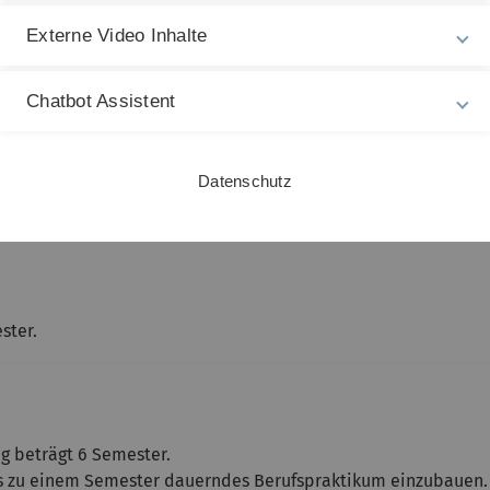
Externe Video Inhalte
Chatbot Assistent
izierenden Abschluss.
Datenschutz
ster.
g beträgt 6 Semester.
bis zu einem Semester dauerndes Berufspraktikum einzubauen.