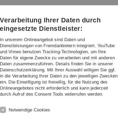
Direkt
Direkt
Direkt
Direkt
Direkt
zur
zum
zum
zur
zur
nd ENGINEERING
Hauptnavigation
Inhalt
Funktionsmenü
Fußleiste
Suche
Verarbeitung Ihrer Daten durch
(Sprache,
Drucken,
eingesetzte Dienstleister:
Social
Media)
In unserem Onlineangebot sind Daten und
Studierende
FAQs
Dienstleistungen von Fremdanbietern integriert. YouTube
und Vimeo benutzen Tracking-Technologien, um Ihre
Daten für eigene Zwecke zu verarbeiten und mit anderen
Daten zusammenzuführen. Details finden Sie in unserer
Datenschutzerklärung. Mit Ihrer Auswahl willigen Sie ggf.
tional Science and Engineering (C
in die Verarbeitung Ihrer Daten zu den jeweiligen Zwecken
ein. Die Einwilligung ist freiwillig, für die Nutzung des
Onlineangebotes nicht erforderlich und kann jederzeit
durch Aufruf des Consent Tools widerrufen werden.
Notwendige Cookies