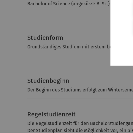
Bachelor of Science (abgekürzt: B. Sc.)
Studienform
Grundständiges Studium mit erstem berufsqualif
Studienbeginn
Der Beginn des Studiums erfolgt zum Winterseme
Regelstudienzeit
Die Regelstudienzeit für den Bachelorstudiengan
Der Studienplan sieht die Möglichkeit vor, ein 