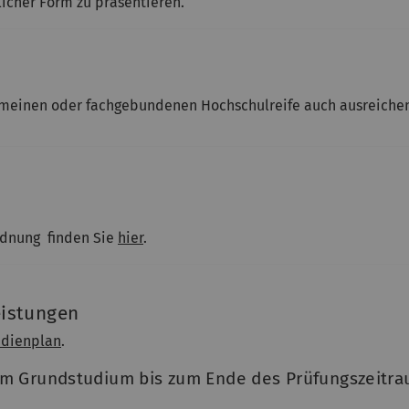
licher Form zu präsentieren.
emeinen oder fachgebundenen Hochschulreife auch ausreiche
ordnung finden Sie
hier
.
eistungen
udienplan
.
em Grundstudium bis zum Ende des Prüfungszeitra