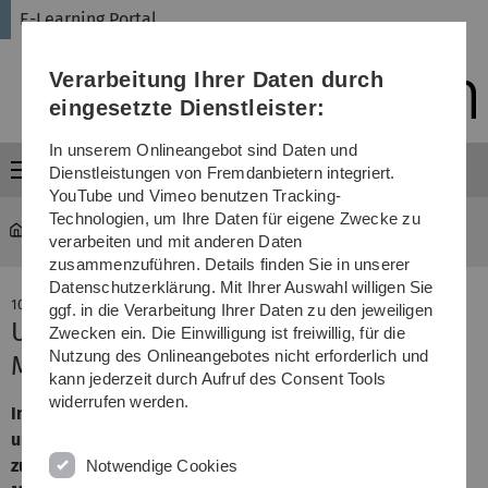
Direkt
Direkt
Direkt
Direkt
Direkt
E-Learning Portal
zur
zum
zum
zur
zur
Hauptnavigation
Inhalt
Funktionsmenü
Fußleiste
Suche
Verarbeitung Ihrer Daten durch
(Sprache,
Drucken,
eingesetzte Dienstleister:
Social
Media)
In unserem Onlineangebot sind Daten und
Menü
Dienstleistungen von Fremdanbietern integriert.
YouTube und Vimeo benutzen Tracking-
Technologien, um Ihre Daten für eigene Zwecke zu
E-Learning Portal
...
Alle E-Learning News
verarbeiten und mit anderen Daten
zusammenzuführen. Details finden Sie in unserer
Datenschutzerklärung. Mit Ihrer Auswahl willigen Sie
10. Dezember 2015
ggf. in die Verarbeitung Ihrer Daten zu den jeweiligen
Urheberrecht für E-Learning
Zwecken ein. Die Einwilligung ist freiwillig, für die
Nutzung des Onlineangebotes nicht erforderlich und
Materialien: Übergangsjahr 2016
kann jederzeit durch Aufruf des Consent Tools
widerrufen werden.
In einer gemeinsamen Pressemeldung gaben die KMK
und die VG Wort am 08.12.2015 bekannt, dass die Pflicht
zur Einzelerfassung von im E-Learning verwendeten
Notwendige Cookies