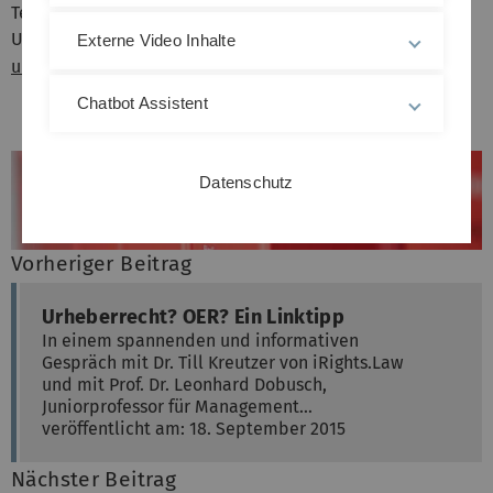
Telefon -23076
Uli Hahn, kiz:
Externe Video Inhalte
uli.hahn(at)uni-ulm.de
, Telefon: -31485
Chatbot Assistent
Datenschutz
Vorheriger Beitrag
Urheberrecht? OER? Ein Linktipp
In einem spannenden und informativen
Gespräch mit Dr. Till Kreutzer von iRights.Law
und mit Prof. Dr. Leonhard Dobusch,
Juniorprofessor für Management…
veröffentlicht am: 18. September 2015
Nächster Beitrag