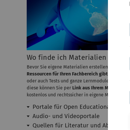
Wo finde ich Materialien für m
Bevor Sie eigene Materialien erstellen, empfehle
Ressourcen für Ihren Fachbereich gibt
. Viele Ma
oder auch Tests und ganze Lernmodule) gibt es f
diese können Sie per
Link aus Ihrem Moodlekurs
kostenlos und rechtssicher in eigene Materialien
Portale für Open Educational Reso
Audio- und Videoportale
Quellen für Literatur und Abbildun