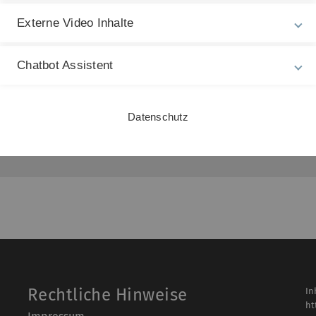
Online-Lehre
Externe Video Inhalte
Chatbot Assistent
nter der Creative Commons Lizenz
CC BY 4.0
Datenschutz
en
" von Tatjana Spaeth (Universität Ulm), lizenziert unter
CC B
Rechtliche Hinweise
In
ht