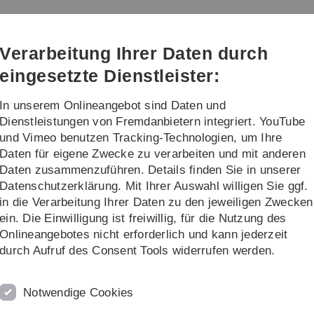
Direkt
Direkt
Direkt
Direkt
Direkt
zur
zum
zum
zur
zur
Hauptnavigation
Inhalt
Funktionsmenü
Fußleiste
Suche
Verarbeitung Ihrer Daten durch
(Sprache,
Drucken,
eingesetzte Dienstleister:
Social
Media)
In unserem Onlineangebot sind Daten und
n für digitale Lehre
Dienstleistungen von Fremdanbietern integriert. YouTube
und Vimeo benutzen Tracking-Technologien, um Ihre
Daten für eigene Zwecke zu verarbeiten und mit anderen
Lernmedien finden und in der Lehre einsetzen
Daten zusammenzuführen. Details finden Sie in unserer
Datenschutzerklärung. Mit Ihrer Auswahl willigen Sie ggf.
in die Verarbeitung Ihrer Daten zu den jeweiligen Zwecken
er Lehre einsetzen
ein. Die Einwilligung ist freiwillig, für die Nutzung des
Onlineangebotes nicht erforderlich und kann jederzeit
Auf dieser Seite haben wir für Sie Anleitungen un
durch Aufruf des Consent Tools widerrufen werden.
Hinweise für den Umgang mit digitalen Medien in
Online-Lehre zusammengestellt. Hierbei sind vor
Notwendige Cookies
das Thema
Lehrvideos
(z.B. Screencasts) wichtig
auch Hinweise zur richtigen
Recherche nach Bild