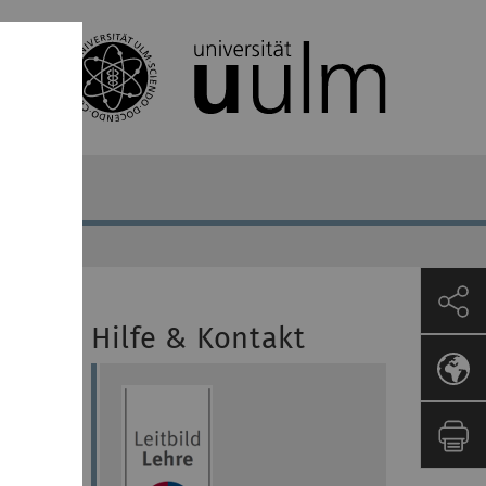
Hilfe & Kontakt
d
 der
 allem
 und
- und