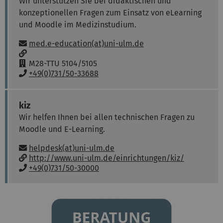
Wir unterstützen Sie bei didaktischen und
n
konzeptionellen Fragen zum Einsatz von eLearning
:
und Moodle im Medizinstudium.
E-Mail:
med.e-education(at)uni-ulm.de
w
w
R
M28-TTU 5104/5105
w
a
T
+49(0)731/50-33688
:
u
e
m
l
:
e
kiz
f
Wir helfen Ihnen bei allen technischen Fragen zu
o
Moodle und E-Learning.
n
:
E-Mail:
helpdesk(at)uni-ulm.de
w
http://www.uni-ulm.de/einrichtungen/kiz/
w
T
+49(0)731/50-30000
w
e
:
l
e
f
o