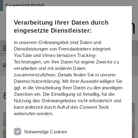
Direkt
Direkt
Direkt
Direkt
Direkt
E-Learning Portal
zur
zum
zum
zur
zur
Hauptnavigation
Inhalt
Funktionsmenü
Fußleiste
Suche
Verarbeitung Ihrer Daten durch
(Sprache,
Drucken,
eingesetzte Dienstleister:
Social
Media)
In unserem Onlineangebot sind Daten und
Menü
Dienstleistungen von Fremdanbietern integriert.
YouTube und Vimeo benutzen Tracking-
Technologien, um Ihre Daten für eigene Zwecke zu
E-Learning Portal
...
Termine
verarbeiten und mit anderen Daten
zusammenzuführen. Details finden Sie in unserer
Datenschutzerklärung. Mit Ihrer Auswahl willigen Sie
ggf. in die Verarbeitung Ihrer Daten zu den jeweiligen
E-Learning News
Zwecken ein. Die Einwilligung ist freiwillig, für die
Nutzung des Onlineangebotes nicht erforderlich und
kann jederzeit durch Aufruf des Consent Tools
widerrufen werden.
Notwendige Cookies