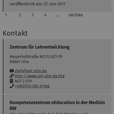
veröffentlicht am: 27. Juni 2017
1
2
3
4
…
nächste
Kontakt
Zentrum für Lehrentwicklung
Meyerhofstraße N27/2.077-79
89081
Ulm
E-Mail:
zle(at)uni-ulm.de
w
http://www.uni-ulm.de/zle
w
R
N27 2.079
w
a
T
+49(0)731/50-31166
:
u
e
m
l
:
e
Kompetenzzentrum eEducation in der Medizin
f
BW
o