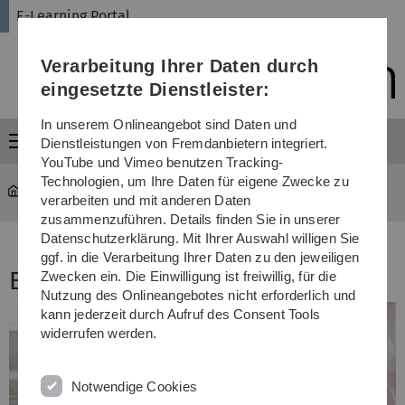
Direkt
Direkt
Direkt
Direkt
Direkt
E-Learning Portal
zur
zum
zum
zur
zur
Hauptnavigation
Inhalt
Funktionsmenü
Fußleiste
Suche
Verarbeitung Ihrer Daten durch
(Sprache,
Drucken,
eingesetzte Dienstleister:
Social
Media)
In unserem Onlineangebot sind Daten und
Menü
Dienstleistungen von Fremdanbietern integriert.
YouTube und Vimeo benutzen Tracking-
Technologien, um Ihre Daten für eigene Zwecke zu
E-Learning Portal
...
Termine
verarbeiten und mit anderen Daten
zusammenzuführen. Details finden Sie in unserer
Datenschutzerklärung. Mit Ihrer Auswahl willigen Sie
ggf. in die Verarbeitung Ihrer Daten zu den jeweiligen
E-Learning News
Zwecken ein. Die Einwilligung ist freiwillig, für die
Nutzung des Onlineangebotes nicht erforderlich und
kann jederzeit durch Aufruf des Consent Tools
widerrufen werden.
Notwendige Cookies