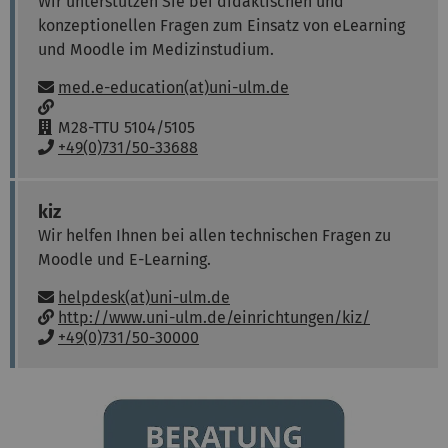
Wir unterstützen Sie bei didaktischen und
n
konzeptionellen Fragen zum Einsatz von eLearning
:
und Moodle im Medizinstudium.
E-Mail:
med.e-education(at)uni-ulm.de
w
w
R
M28-TTU 5104/5105
w
a
T
+49(0)731/50-33688
:
u
e
m
l
:
e
kiz
f
Wir helfen Ihnen bei allen technischen Fragen zu
o
Moodle und E-Learning.
n
:
E-Mail:
helpdesk(at)uni-ulm.de
w
http://www.uni-ulm.de/einrichtungen/kiz/
w
T
+49(0)731/50-30000
w
e
:
l
e
f
o