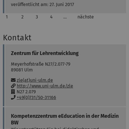
veröffentlicht am: 27. Juni 2017
1
2
3
4
…
nächste
Kontakt
Zentrum für Lehrentwicklung
Meyerhofstraße N27/2.077-79
89081
Ulm
E-Mail:
zle(at)uni-ulm.de
w
http://www.uni-ulm.de/zle
w
R
N27 2.079
w
a
T
+49(0)731/50-31166
:
u
e
m
l
:
e
Kompetenzzentrum eEducation in der Medizin
f
BW
o